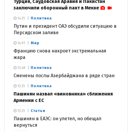
Турция, Саудовская Аравия и Пакистан
заключили оборонный пакт в Мекке
Политика
14:25
Путин и президент ОАЭ обсудили ситуацию в
Персидском заливе
Мир
14:01
Францию снова накроет экстремальная
жара
Политика
13:48
Сменены послы Азербайджана в ряде стран
Политика
13:35
Пашинян назвал «виновника» сближения
Армении с ЕС
Статьи
13:25
Пашинян в ЕАЭС: он улетел, но обещал
вернуться