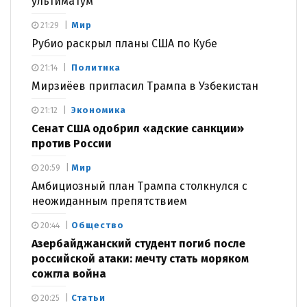
ультиматум
Мир
21:29
Рубио раскрыл планы США по Кубе
Политика
21:14
Мирзиёев пригласил Трампа в Узбекистан
Экономика
21:12
Сенат США одобрил «адские санкции»
против России
Мир
20:59
Амбициозный план Трампа столкнулся с
неожиданным препятствием
Общество
20:44
Азербайджанский студент погиб после
российской атаки: мечту стать моряком
сожгла война
Статьи
20:25