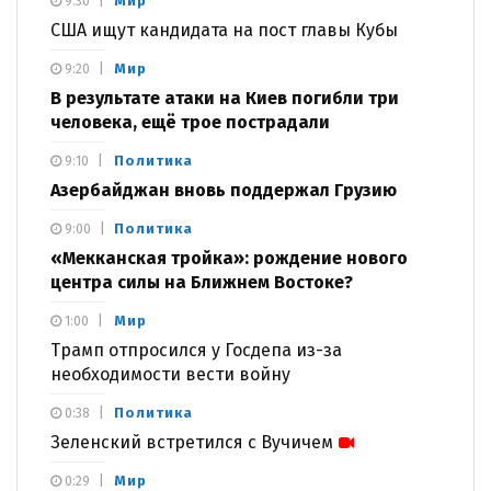
Мир
9:30
США ищут кандидата на пост главы Кубы
Мир
9:20
В результате атаки на Киев погибли три
человека, ещё трое пострадали
Политика
9:10
Азербайджан вновь поддержал Грузию
Политика
9:00
«Мекканская тройка»: рождение нового
центра силы на Ближнем Востоке?
Мир
1:00
Трамп отпросился у Госдепа из-за
необходимости вести войну
Политика
0:38
Зеленский встретился с Вучичем
Мир
0:29