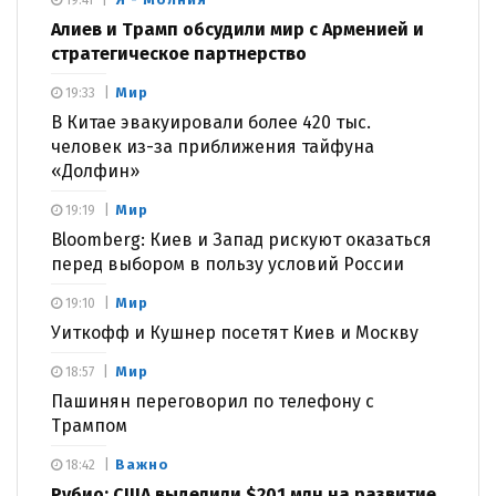
Алиев и Трамп обсудили мир с Арменией и
стратегическое партнерство
Мир
19:33
В Китае эвакуировали более 420 тыс.
человек из-за приближения тайфуна
«Долфин»
Мир
19:19
Bloomberg: Киев и Запад рискуют оказаться
перед выбором в пользу условий России
Мир
19:10
Уиткофф и Кушнер посетят Киев и Москву
Мир
18:57
Пашинян переговорил по телефону с
Трампом
Важно
18:42
Рубио: США выделили $201 млн на развитие