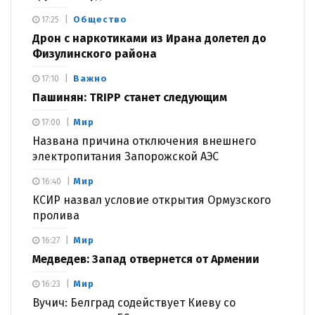
Общество
17:25
Дрон с наркотиками из Ирана долетел до
Физулинского района
Важно
17:10
Пашинян: TRIPP станет следующим
Мир
17:00
Названа причина отключения внешнего
электропитания Запорожской АЭС
Мир
16:40
КСИР назвал условие открытия Ормузского
пролива
Мир
16:27
Медведев: Запад отвернется от Армении
Мир
16:23
Вучич: Белград содействует Киеву со