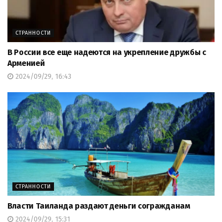
СТРАННОСТИ
В России все еще надеются на укрепление дружбы с
Арменией
2024/09/29, 16:43
СТРАННОСТИ
Власти Таиланда раздают деньги согражданам
2024/09/29, 15:31