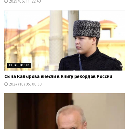
2025/06/11, 22:43
СТРАННОСТИ
Сына Кадырова внесли в Книгу рекордов России
2024/10/05, 00:30