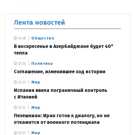
Лента новостей
Общество
12:48
В воскресенье в Азербайджане будет 40°
тепла
Политика
12:36
Соглашение, изменившее ход истории
Мир
12:23
Испания ввела пограничный контроль
с Италией
Мир
12:12
Пезешкиан: Иран готов к диалогу, но не
откажется от военного потенциала
Мир
12:01