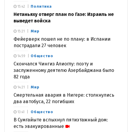
Политика
15:42
Нетаньяху отверг план по Газе: Израиль не
выведет войска
Мир
15:21
Фейерверк пошел не по плану: в Испании
пострадали 27 человек
Общество
14:59
Скончался Чингиз Алиоглу: поэту и
заслуженному деятелю Азербайджана было
82 года
Мир
14:21
Смертельная авария в Нигере: столкнулись
два автобуса, 22 погибших
Общество
13:41
В Сумгайыте вспыхнул пятиэтажный дом:
есть эвакуированные