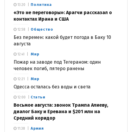
Политика
13:20
«Это не переговоры»: Арагчи рассказал о
контактах Ирана и США
Общество
12:58
Без перемен: какой будет погода в Баку 10
августа
Мир
12:41
Пожар на заводе под Тегераном: один
человек погиб, пятеро ранены
Мир
12:21
Одесса осталась без воды и света
Статьи
12:00
Восьмое августа: звонок Трампа Алиеву,
диалог Баку и Еревана и $201 млн на
Средний коридор
Армия
11:38