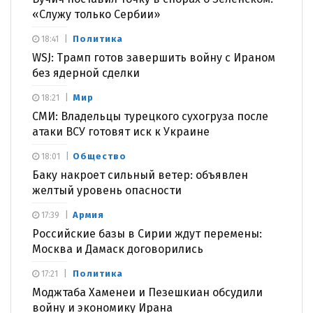
«Служу только Сербии»
Политика
18:41
WSJ: Трамп готов завершить войну с Ираном
без ядерной сделки
Мир
18:21
СМИ: Владельцы турецкого сухогруза после
атаки ВСУ готовят иск к Украине
Общество
18:01
Баку накроет сильный ветер: объявлен
желтый уровень опасности
Армия
17:39
Российские базы в Сирии ждут перемены:
Москва и Дамаск договорились
Политика
17:21
Моджтаба Хаменеи и Пезешкиан обсудили
войну и экономику Ирана