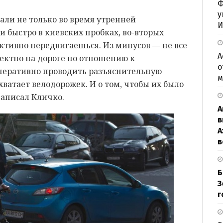
Ф
у
али не только во время утренней
И
и быстро в киевских пробках, во-вторых
активно передвигаешься. Из минусов — не все
А
ектно на дороге по отношению к
о
перативно проводить разъяснительную
м
хватает велодорожек. И о том, чтобы их было
написал Кличко.
А
в
А
в
Б
З
г