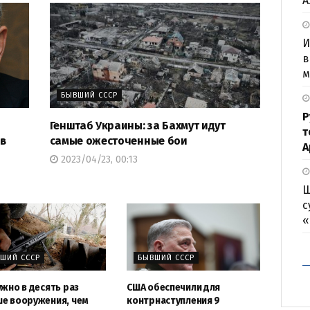
А
И
в
м
БЫВШИЙ СССР
Р
Генштаб Украины: за Бахмут идут
т
 в
самые ожесточенные бои
А
2023/04/23, 00:13
Ш
с
«
ШИЙ СССР
БЫВШИЙ СССР
ужно в десять раз
США обеспечили для
е вооружения, чем
контрнаступления 9