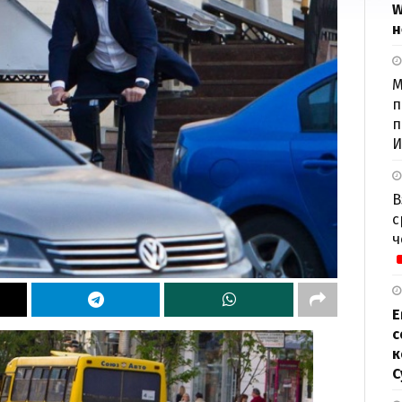
W
н
М
п
п
И
В
с
ч
Е
с
к
С