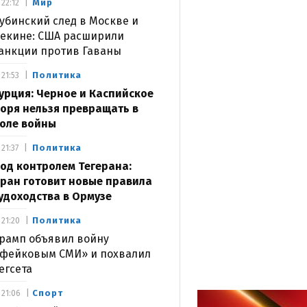
Мир
22:12
убинский след в Москве и
екине: США расширили
анкции против Гаваны
Политика
21:53
урция: Черное и Каспийское
оря нельзя превращать в
оле войны
Политика
21:37
од контролем Тегерана:
ран готовит новые правила
удоходства в Ормузе
Политика
21:20
рамп объявил войну
фейковым СМИ» и похвалил
егсета
Спорт
21:06