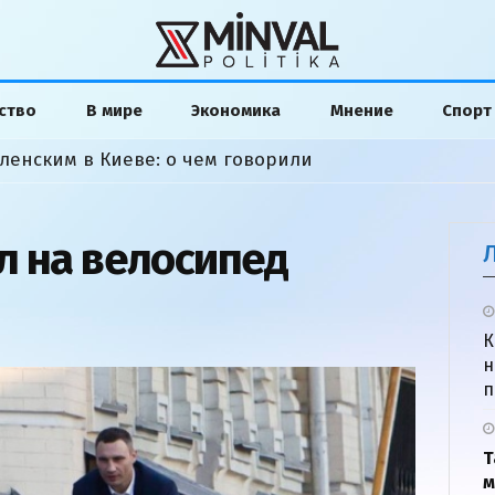
ство
В мире
Экономика
Мнение
Спорт
ленским в Киеве: о чем говорили
л на велосипед
К
н
п
Т
м