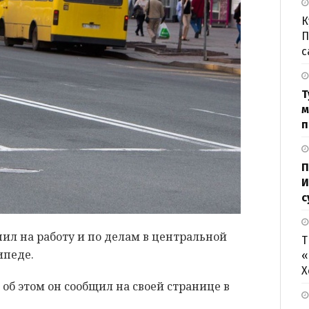
К
П
с
Т
м
п
П
И
с
ил на работу и по делам в центральной
Т
ипеде.
«
Х
об этом он сообщил на своей странице в