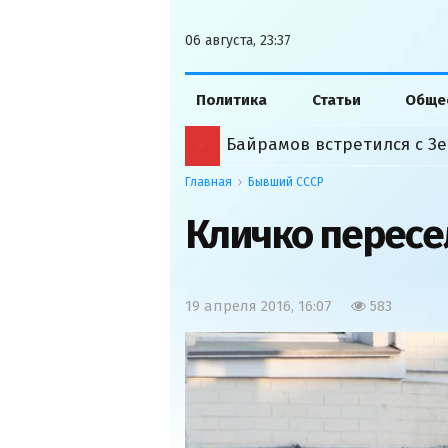
06 августа, 23:37
Политика
Статьи
Обще
Байрамов встретился с Зе
Главная
Бывший СССР
Кличко пересе
19 апреля 2016, 16:07
583