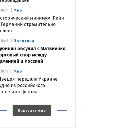
зербайджана
Мир
18:54
сторический минимум: Рейн
 Германии стремительно
елеет
Политика
18:45
убинян обсудил с Матвиенко
орговый спор между
рменией и Россией
Мир
18:41
веция передала Украине
удно из российского
теневого флота»
Показать еще