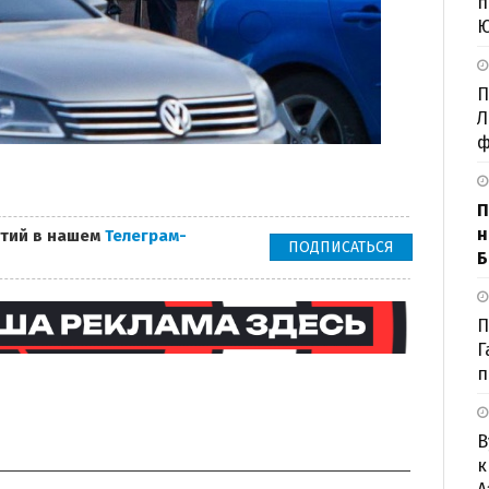
п
П
Л
ф
П
н
тий в нашем
Телеграм-
ПОДПИСАТЬСЯ
Б
П
Г
п
В
к