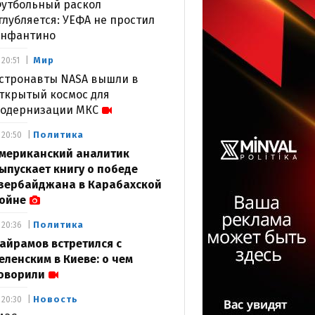
утбольный раскол
глубляется: УЕФА не простил
нфантино
Мир
20:51
стронавты NASA вышли в
ткрытый космос для
одернизации МКС
Политика
20:50
мериканский аналитик
ыпускает книгу о победе
зербайджана в Карабахской
ойне
Политика
20:36
айрамов встретился с
еленским в Киеве: о чем
оворили
Новость
20:30