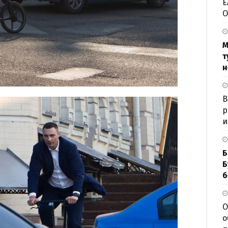
Е
О
М
т
н
В
р
и
Б
Б
б
О
о