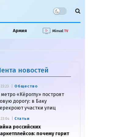
Армия
Лента новостей
Общество
23:23
 метро «Кёроглу» построят
овую дорогу: в Баку
ерекроют участки улиц
Статьи
23:04
айна российских
аркетплейсов: почему горит