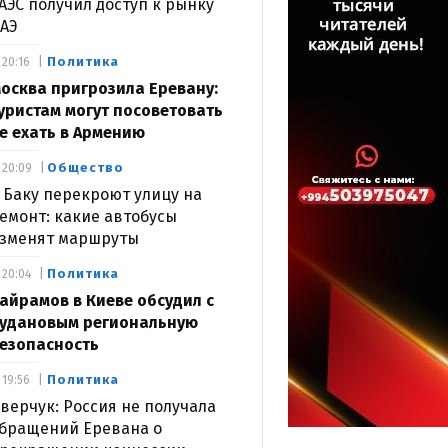
АЭС получил доступ к рынку
АЭ
Политика
20:16
осква пригрозила Еревану:
уристам могут посоветовать
е ехать в Армению
Общество
20:09
 Баку перекроют улицу на
емонт: какие автобусы
зменят маршруты
Политика
20:04
айрамов в Киеве обсудил с
удановым региональную
езопасность
Политика
19:56
верчук: Россия не получала
бращений Еревана о