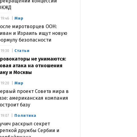
рекращении концессии
ЮКЖД
Мир
19:46
осле миротворцев ООН:
иван и Израиль ищут новую
ормулу безопасности
Статьи
19:30
ровокаторы не унимаются:
овая атака на отношения
аку и Москвы
Мир
19:20
ервый проект Совета мира в
азе: американская компания
остроит базу
Политика
19:07
учич раскрыл секрет
репкой дружбы Сербии и