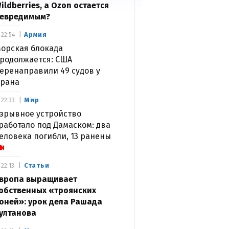
ildberries, а Ozon остается
евредимым?
Армия
22:54
орская блокада
родолжается: США
еренаправили 49 судов у
рана
Мир
22:33
зрывное устройство
работало под Дамаском: два
еловека погибли, 13 ранены
Статьи
22:13
вропа выращивает
обственных «троянских
оней»: урок дела Рашада
ултанова