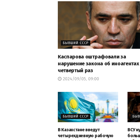
БЫВШИЙ СССР
Каспарова оштрафовали за
нарушение закона об иноагентах
четвертый раз
2024/09/05, 09:00
БЫВШИЙ СССР
БЫВ
В Казахстане введут
ВСУ н
четырехдневную рабочую
больш