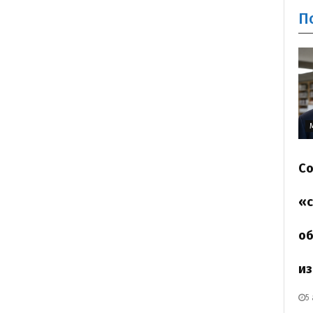
П
Со
«с
об
из
5