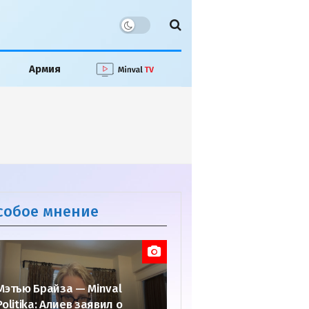
Армия
собое мнение
Мэтью Брайза — Minval
Politika: Алиев заявил о