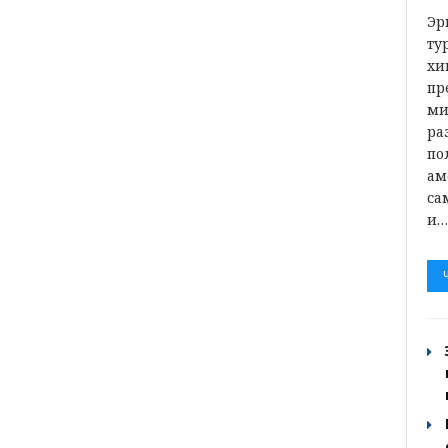
Эр
ту
хи
пр
ми
ра
по
ам
са
и