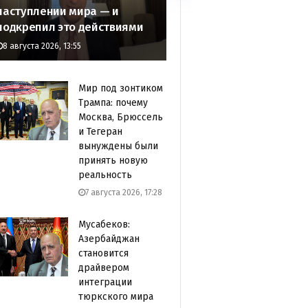
наступлении мира — и
подкрепил это действиями
8 августа 2026, 13:55
Мир под зонтиком
Трампа: почему
Москва, Брюссель
и Тегеран
вынуждены были
принять новую
реальность
7 августа 2026, 17:28
Мусабеков:
Азербайджан
становится
драйвером
интеграции
тюркского мира