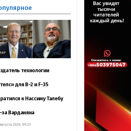
опулярное
МИР
здатель технологии
телс» для B-2 и F-35
ратился к Нассиму Талебу
-за Варданяна
 августа 2026, 09:23