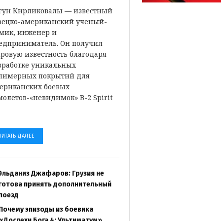
гун Кирликовалы — известный
рецко-американский ученый-
мик, инженер и
едприниматель. Он получил
ровую известность благодаря
зработке уникальных
лимерных покрытий для
ериканских боевых
молетов-«невидимок» B-2 Spirit
…
ЧИТАТЬ ДАЛЕЕ
Эльданиз Джафаров: Грузия не
готова принять дополнительный
поезд
Почему эпизоды из боевика
«Доспехи Бога 4: Ультиматум»