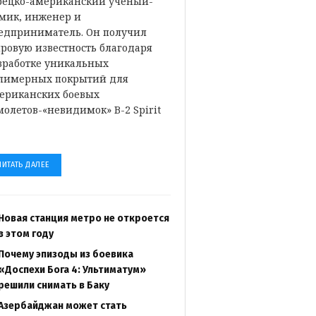
рецко-американский ученый-
мик, инженер и
едприниматель. Он получил
ровую известность благодаря
зработке уникальных
лимерных покрытий для
ериканских боевых
молетов-«невидимок» B-2 Spirit
…
ЧИТАТЬ ДАЛЕЕ
Новая станция метро не откроется
в этом году
Почему эпизоды из боевика
«Доспехи Бога 4: Ультиматум»
решили снимать в Баку
Азербайджан может стать