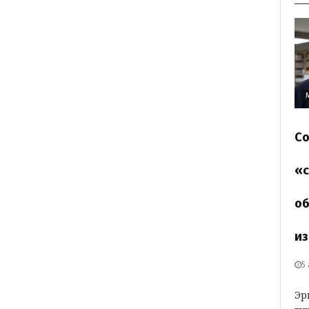
Со
«с
об
из
5
Эр