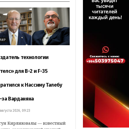
МИР
здатель технологии
телс» для B-2 и F-35
ратился к Нассиму Талебу
-за Варданяна
 августа 2026, 09:23
гун Кирликовалы — известный