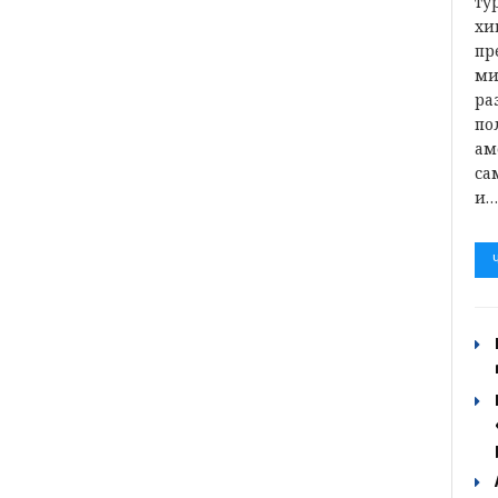
ту
хи
пр
ми
ра
по
ам
са
и