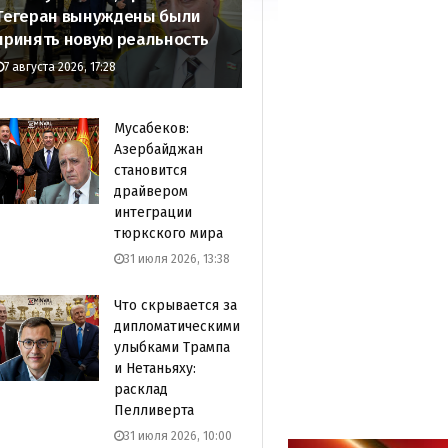
Тегеран вынуждены были
принять новую реальность
7 августа 2026, 17:28
Мусабеков:
Азербайджан
становится
драйвером
интеграции
тюркского мира
31 июля 2026, 13:38
Что скрывается за
дипломатическими
улыбками Трампа
и Нетаньяху:
расклад
Пелливерта
31 июля 2026, 10:00