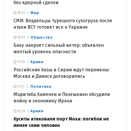
без ядерной сделки
Мир
18:21
СМИ: Владельцы турецкого сухогруза после
атаки ВСУ готовят иск к Украине
Общество
18:01
Баку накроет сильный ветер: объявлен
желтый уровень опасности
Армия
17:39
Российские базы в Сирии ждут перемены:
Москва и Дамаск договорились
Политика
17:21
Моджтаба Хаменеи и Пезешкиан обсудили
войну и экономику Ирана
Армия
16:59
Хуситы атаковали порт Моха: погибли не
менее семи человек