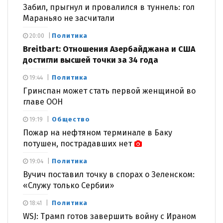
Забил, прыгнул и провалился в туннель: гол
Мараньяо не засчитали
Политика
20:00
Breitbart: Отношения Азербайджана и США
достигли высшей точки за 34 года
Политика
19:44
Гринспан может стать первой женщиной во
главе ООН
Общество
19:19
Пожар на нефтяном терминале в Баку
потушен, пострадавших нет
Политика
19:04
Вучич поставил точку в спорах о Зеленском:
«Служу только Сербии»
Политика
18:41
WSJ: Трамп готов завершить войну с Ираном