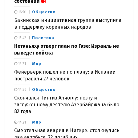
состоянии
Общество
16:01
Бакинская инициативная группа выступила
в поддержку коренных народов
Политика
15:42
Нетаньяху отверг план по Газе: Израиль не
выведет войска
Мир
15:21
Фейерверк пошел не по плану: в Испании
пострадали 27 человек
Общество
14:59
Скончался Чингиз Алиоглу: поэту и
заслуженному деятелю Азербайджана было
82 года
Мир
14:21
Смертельная авария в Нигере: столкнулись
два автобуса, 22 погибших