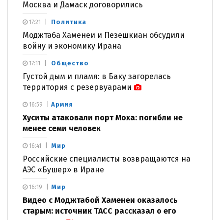
Москва и Дамаск договорились
Политика
17:21
Моджтаба Хаменеи и Пезешкиан обсудили
войну и экономику Ирана
Общество
17:11
Густой дым и пламя: в Баку загорелась
территория с резервуарами
Армия
16:59
Хуситы атаковали порт Моха: погибли не
менее семи человек
Мир
16:41
Российские специалисты возвращаются на
АЭС «Бушер» в Иране
Мир
16:19
Видео с Моджтабой Хаменеи оказалось
старым: источник ТАСС рассказал о его