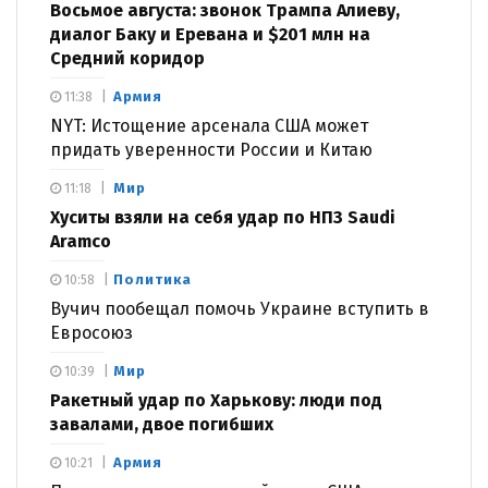
Восьмое августа: звонок Трампа Алиеву,
диалог Баку и Еревана и $201 млн на
Средний коридор
Армия
11:38
NYT: Истощение арсенала США может
придать уверенности России и Китаю
Мир
11:18
Хуситы взяли на себя удар по НПЗ Saudi
Aramco
Политика
10:58
Вучич пообещал помочь Украине вступить в
Евросоюз
Мир
10:39
Ракетный удар по Харькову: люди под
завалами, двое погибших
Армия
10:21