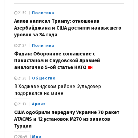
Политика
21:59
Алиев написал Трампу: отношения
Азербайджана и США достигли наивысшего
уровня за 34 года
Политика
21:37
Фидан: Оборонное соглашение с
Пакистаном и Саудовской Аравией
аналогично 5-ой статье НАТО
Общество
21:28
В Ходжавендском районе бульдозер
подорвался на мине
Армия
21:13
США одобрили передачу Украине 70 ракет
ATACMS и 12 установок M270 из запасов
Турции
Мир
20:49