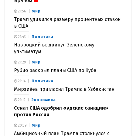
Ираном
Мир
21:56
Трамп удивился размеру процентных ставок
в США
Политика
21:43
Навроцкий выдвинул Зеленскому
ультиматум
Мир
21:29
Рубио раскрыл планы США по Кубе
Политика
21:14
Мирзиёев пригласил Трампа в Узбекистан
Экономика
21:12
Сенат США одобрил «адские санкции»
против России
Мир
20:59
Амбициозный план Трампа столкнулся с