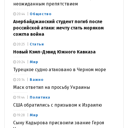
неожиданным препятствием
Общество
20:44
Азербайджанский студент погиб после
российской атаки: мечту стать моряком
сожгла война
Статьи
20:25
Новый Кэмп-Дэвид Южного Кавказа
Мир
20:24
Турецкое судно атаковано в Черном море
Важно
20:14
Маск ответил на просьбу Украины
Политика
19:44
США обратились с призывом к Израилю
Мир
19:28
Сыну Кадырова присвоили звание Героя