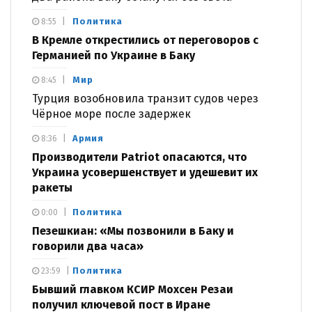
Политика
8:55
В Кремле открестились от переговоров с
Германией по Украине в Баку
Мир
8:45
Турция возобновила транзит судов через
Чёрное море после задержек
Армия
8:36
Производители Patriot опасаются, что
Украина усовершенствует и удешевит их
ракеты
Политика
0:00
Пезешкиан: «Мы позвонили в Баку и
говорили два часа»
Политика
23:59
Бывший главком КСИР Мохсен Резаи
получил ключевой пост в Иране