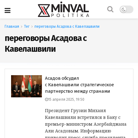
Главная
Тег
переговоры Асадова с Кавелашвили
переговоры Асадова с
Кавелашвили
Асадов обсудил
с Кавелашвили стратегическое
партнерство между странами
15 апреля 2025, 19:50
Президент Грузии Михаил
Кавелашвили встретился в Баку с
премьер-министром Азербайджана
Али Асадовым. Информацию
приводит пресс-служба президента