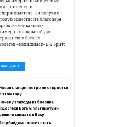
рецко-американский ученый-
мик, инженер и
едприниматель. Он получил
ровую известность благодаря
зработке уникальных
лимерных покрытий для
ериканских боевых
молетов-«невидимок» B-2 Spirit
…
ЧИТАТЬ ДАЛЕЕ
Новая станция метро не откроется
в этом году
Почему эпизоды из боевика
«Доспехи Бога 4: Ультиматум»
решили снимать в Баку
Азербайджан может стать