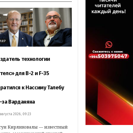
МИР
здатель технологии
телс» для B-2 и F-35
ратился к Нассиму Талебу
-за Варданяна
 августа 2026, 09:23
гун Кирликовалы — известный