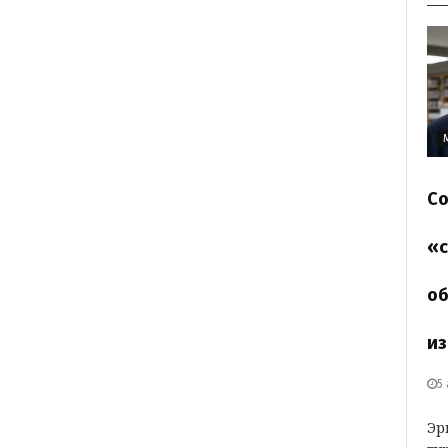
Со
«с
об
из
5
Эр