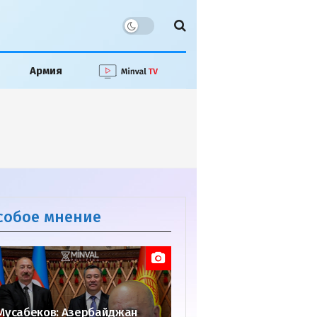
Армия
собое мнение
Мусабеков: Азербайджан