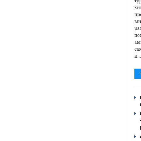
ту
хи
пр
ми
ра
по
ам
са
и