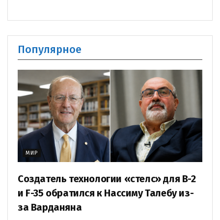
Популярное
МИР
Создатель технологии «стелс» для B-2
и F-35 обратился к Нассиму Талебу из-
за Варданяна