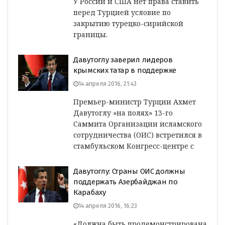
У России и США нет права ставить
перед Турцией условие по
закрытию турецко-сирийской
границы.
Давутоглу заверил лидеров
крымских татар в поддержке
14 апреля 2016, 21:43
Премьер-министр Турции Ахмет
Давутоглу »на полях» 13-го
Саммита Организации исламского
сотрудничества (ОИС) встретился в
стамбульском Конгресс-центре с
Давутоглу: Страны ОИС должны
поддержать Азербайджан по
Карабаху
14 апреля 2016, 16:23
«Должна быть продемонстрирована