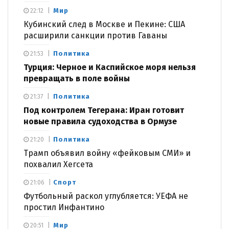
Мир
22:12
Кубинский след в Москве и Пекине: США
расширили санкции против Гаваны
Политика
21:53
Турция: Черное и Каспийское моря нельзя
превращать в поле войны
Политика
21:37
Под контролем Тегерана: Иран готовит
новые правила судоходства в Ормузе
Политика
21:20
Трамп объявил войну «фейковым СМИ» и
похвалил Хегсета
Спорт
21:06
Футбольный раскол углубляется: УЕФА не
простил Инфантино
Мир
20:51