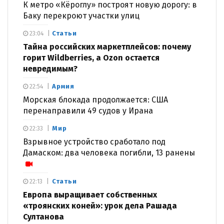
К метро «Кёроглу» построят новую дорогу: в
Баку перекроют участки улиц
Статьи
23:04
Тайна российских маркетплейсов: почему
горит Wildberries, а Ozon остается
невредимым?
Армия
22:54
Морская блокада продолжается: США
перенаправили 49 судов у Ирана
Мир
22:33
Взрывное устройство сработало под
Дамаском: два человека погибли, 13 ранены
Статьи
22:13
Европа выращивает собственных
«троянских коней»: урок дела Рашада
Султанова