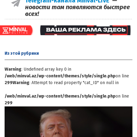
Telegram-канала Minval-LIVE
—
новости там появляются быстрее
всех!
Из этой
рубрики
Warning
: Undefined array key 0 in
/web/minval.az/wp-content/themes/style/single.php
on line
299
Warning
: Attempt to read property "cat_ID" on null in
/web/minval.az/wp-content/themes/style/single.php
on line
299