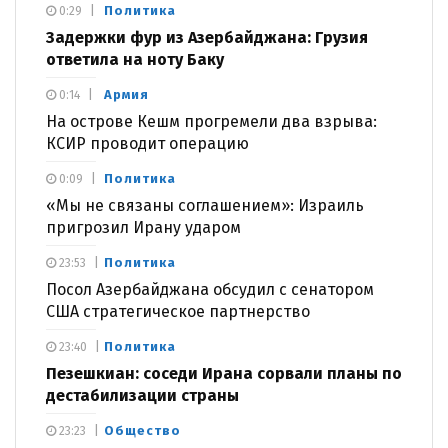
Политика
0:29
Задержки фур из Азербайджана: Грузия
ответила на ноту Баку
Армия
0:14
На острове Кешм прогремели два взрыва:
КСИР проводит операцию
Политика
0:09
«Мы не связаны соглашением»: Израиль
пригрозил Ирану ударом
Политика
23:53
Посол Азербайджана обсудил с сенатором
США стратегическое партнерство
Политика
23:40
Пезешкиан: соседи Ирана сорвали планы по
дестабилизации страны
Общество
23:23