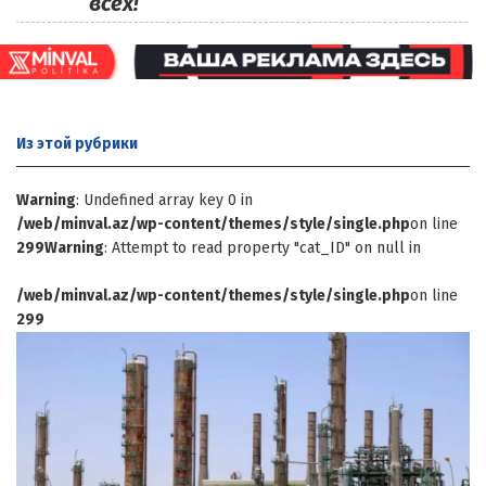
всех!
Из этой
рубрики
Warning
: Undefined array key 0 in
/web/minval.az/wp-content/themes/style/single.php
on line
299
Warning
: Attempt to read property "cat_ID" on null in
/web/minval.az/wp-content/themes/style/single.php
on line
299