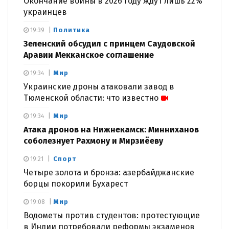
Окончание войны в 2026 году ждут лишь 22%
украинцев
Политика
19:39
Зеленский обсудил с принцем Саудовской
Аравии Мекканское соглашение
Мир
19:34
Украинские дроны атаковали завод в
Тюменской области: что известно
Мир
19:34
Атака дронов на Нижнекамск: Минниханов
соболезнует Рахмону и Мирзиёеву
Спорт
19:21
Четыре золота и бронза: азербайджанские
борцы покорили Бухарест
Мир
19:08
Водометы против студентов: протестующие
в Индии потребовали реформы экзаменов