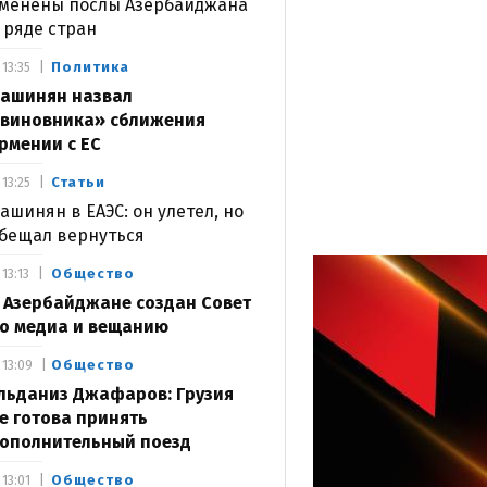
менены послы Азербайджана
 ряде стран
Политика
13:35
ашинян назвал
виновника» сближения
рмении с ЕС
Статьи
13:25
ашинян в ЕАЭС: он улетел, но
бещал вернуться
Общество
13:13
 Азербайджане создан Совет
о медиа и вещанию
Общество
13:09
льданиз Джафаров: Грузия
е готова принять
ополнительный поезд
Общество
13:01