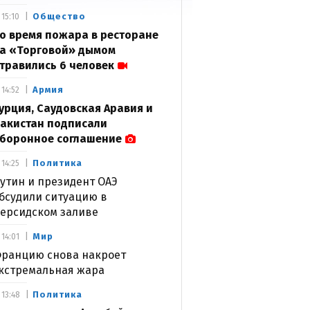
Общество
15:10
о время пожара в ресторане
а «Торговой» дымом
травились 6 человек
Армия
14:52
урция, Саудовская Аравия и
акистан подписали
боронное соглашение
Политика
14:25
утин и президент ОАЭ
бсудили ситуацию в
ерсидском заливе
Мир
14:01
ранцию снова накроет
кстремальная жара
Политика
13:48