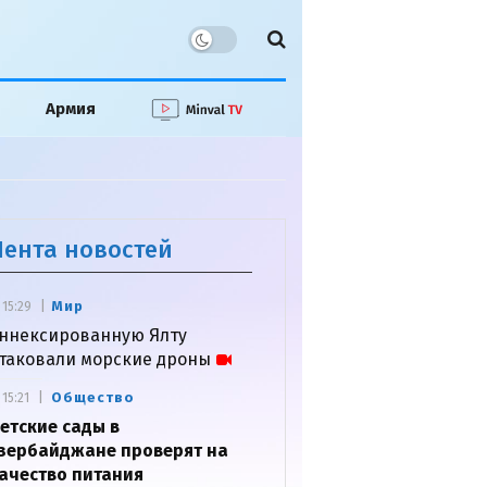
Армия
Лента новостей
Мир
15:29
ннексированную Ялту
таковали морские дроны
Общество
15:21
етские сады в
зербайджане проверят на
ачество питания