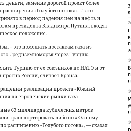
ть деньги, заменив дорогой проект более
З
расширения «Голубого потока». И это
д
принято в период падения цен на нефть и
ловам президента Владимира Путина, вводят
Г
ическое положение.
к
п
зы, – это помешать поставкам газа из
э
ного Средиземноморья через Турцию.
лить Турцию от ее союзников по НАТО и от
В
п
 против России, считает Брайза.
п
екращении реализации проекта «Южный
яния на европейские рынки газа.
М
у
ные 63 миллиарда кубических метров
п
щали транспортировать либо по «Южному
 по расширению «Голубого потока», — сказал
Г