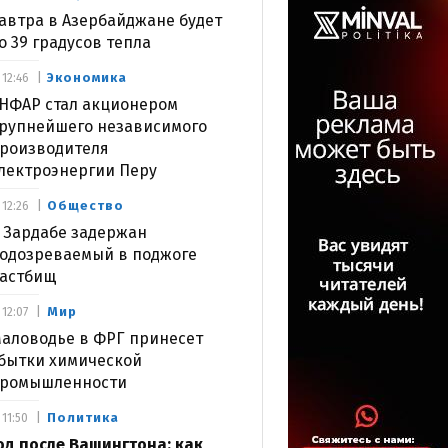
автра в Азербайджане будет
о 39 градусов тепла
Экономика
12:46
НФАР стал акционером
рупнейшего независимого
роизводителя
лектроэнергии Перу
Общество
12:26
 Зардабе задержан
одозреваемый в поджоге
астбищ
Мир
12:07
аловодье в ФРГ принесет
бытки химической
ромышленности
Политика
11:50
од после Вашингтона: как