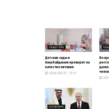
ОБЩЕСТВО
ОБЩ
Детские сады в
Во вр
Азербайджане проверят на
ресто
качество питания
дымом
челов
2026/08/07, 15:21
2026
ПОЛИТИКА