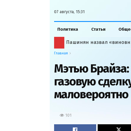
07 августа, 15:31
Политика
Статьи
Обще
Пашинян назвал «виновн
Главная
Мэтью Брайза: 
газовую сделку
маловероятно
101