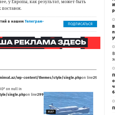
нее, у Европы, как результат, может быть
И
поставок.
р
тий в нашем
Телеграм-
ПОДПИСАТЬСЯ
В
п
у
В
э
П
inval.az/wp-content/themes/style/single.php
on line
299
о
ч
ID" on null in
б
yle/single.php
on line
299
П
МИР