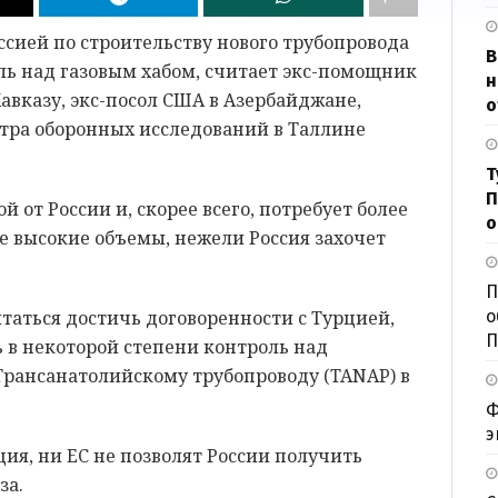
ссией по строительству нового трубопровода
В
ль над газовым хабом, считает экс-помощник
н
вказу, экс-посол США в Азербайджане,
о
тра оборонных исследований в Таллине
Т
П
й от России и, скорее всего, потребует более
о
е высокие объемы, нежели Россия захочет
П
ытаться достичь договоренности с Турцией,
о
П
ь в некоторой степени контроль над
Трансанатолийскому трубопроводу (TANAP) в
Ф
э
ция, ни ЕС не позволят России получить
за.