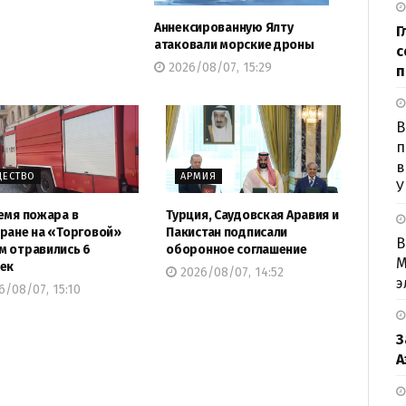
Аннексированную Ялту
Г
атаковали морские дроны
с
2026/08/07, 15:29
п
B
п
в
ЕСТВО
АРМИЯ
У
емя пожара в
Турция, Саудовская Аравия и
ране на «Торговой»
Пакистан подписали
В
 отравились 6
оборонное соглашение
М
ек
2026/08/07, 14:52
э
/08/07, 15:10
З
А