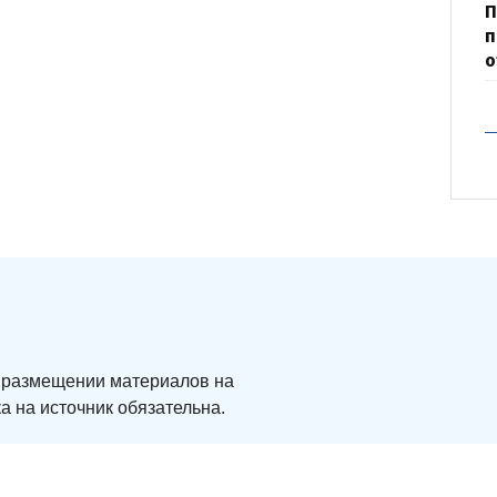
П
п
о
ри размещении материалов на
а на источник обязательна.