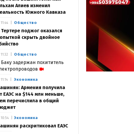
льхам Алиев изменил
еальность Южного Кавказа
Общество
11:44
 Тертере поджог оказался
опыткой скрыть двойное
бийство
Общество
11:32
 Баку задержан похититель
лектропроводов
Экономика
11:14
ашинян: Армения получила
т ЕАЭС на $144 млн меньше,
ем перечислила в общий
юджет
Экономика
10:54
ашинян раскритиковал ЕАЭС