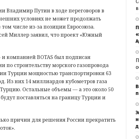
С
в
ии Владимир Путин в ходе переговоров в
ынешних условиях не может продолжать
 том числе из-за позиции Евросоюза.
П
ксей Миллер заявил, что проект «Южный
«
А
» и компанией BOTAS был подписан
П
 по строительству морского газопровода
о
нии Турции мощностью транспортировки 63
од. Из них 14 миллиардов кубометров газа
В
Турцию. Остальные объемы — а это около 50
п
будут поставляться на границу Турции и
Э
олько причин для решения России прекратить
н
д
оток».