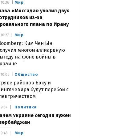
Мир
10:36
лава «Моссада» уволил двух
отрудников из-за
ровального плана по Ирану
Мир
10:27
loomberg: Ким Чен Ын
олучил многомиллиардную
ыгоду на фоне войны в
краине
Общество
10:06
 ряде районов Баку и
ингячевира будут перебои с
лектричеством
Политика
9:54
ачем Украине сегодня нужен
зербайджан
Мир
9:48