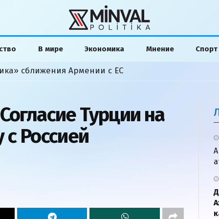
ство
В мире
Экономика
Мнение
Спорт
ика» сближения Армении с ЕС
Согласие Турции на
 с Россией
А
а
Д
А
к