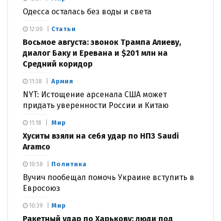
Одесса осталась без воды и света
Статьи
12:00
Восьмое августа: звонок Трампа Алиеву,
диалог Баку и Еревана и $201 млн на
Средний коридор
Армия
11:38
NYT: Истощение арсенала США может
придать уверенности России и Китаю
Мир
11:18
Хуситы взяли на себя удар по НПЗ Saudi
Aramco
Политика
10:58
Вучич пообещал помочь Украине вступить в
Евросоюз
Мир
10:39
Ракетный удар по Харькову: люди под