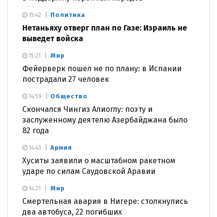
Политика
15:42
Нетаньяху отверг план по Газе: Израиль не
выведет войска
Мир
15:21
Фейерверк пошел не по плану: в Испании
пострадали 27 человек
Общество
14:59
Скончался Чингиз Алиоглу: поэту и
заслуженному деятелю Азербайджана было
82 года
Армия
14:43
Хуситы заявили о масштабном ракетном
ударе по силам Саудовской Аравии
Мир
14:21
Смертельная авария в Нигере: столкнулись
два автобуса, 22 погибших