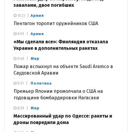
завалами, двое погибших
Армия
10:21
Пентагон торопит оружейников США
Армия
9:59
«Мы сделали все»: Финляндия отказала
Украине в дополнительных ракетах
Мир
9:40
Пожар вспыхнул на объекте Saudi Aramco в
Саудовской Аравии
Политика
9:21
Премьер Японии промолчала о США на
годовщине бомбардировки Нагасаки
Мир
8:59
Массированный удар по Одессе: ракеты и
дроны повредили дома