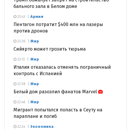
бального зала в Белом доме
Армия
23:43
Пентагон потратит $400 млн на лазеры
против дронов
Мир
23:30
Сийярто может грозить тюрьма
Мир
23:13
Италия отказалась отменять пограничный
контроль с Испанией
Мир
22:58
Белый дом разозлил фанатов Marvel
Мир
22:46
Мигрант попытался попасть в Сеуту на
параплане и погиб
Экономика
22:24