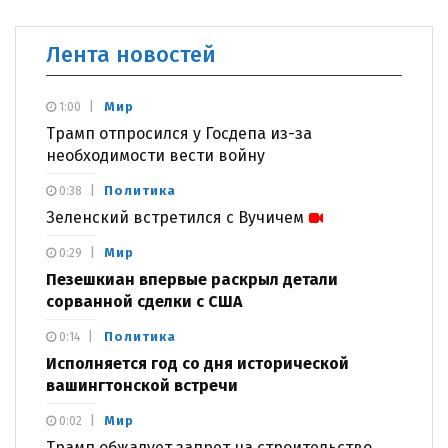
Лента новостей
Мир
1:00
Трамп отпросился у Госдепа из-за
необходимости вести войну
Политика
0:38
Зеленский встретился с Вучичем
Мир
0:29
Пезешкиан впервые раскрыл детали
сорванной сделки с США
Политика
0:14
Исполняется год со дня исторической
вашингтонской встречи
Мир
0:02
Трамп обжалует запрет на строительство