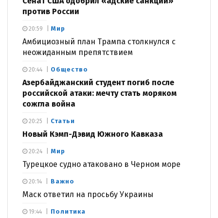
Сенат США одобрил «адские санкции»
против России
Мир
20:59
Амбициозный план Трампа столкнулся с
неожиданным препятствием
Общество
20:44
Азербайджанский студент погиб после
российской атаки: мечту стать моряком
сожгла война
Статьи
20:25
Новый Кэмп-Дэвид Южного Кавказа
Мир
20:24
Турецкое судно атаковано в Черном море
Важно
20:14
Маск ответил на просьбу Украины
Политика
19:44