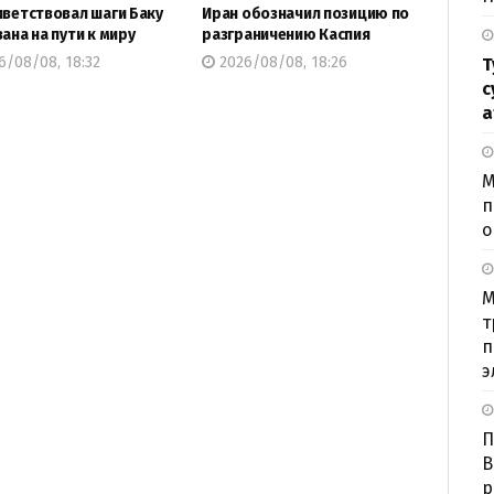
иветствовал шаги Баку
Иран обозначил позицию по
вана на пути к миру
разграничению Каспия
6/08/08, 18:32
2026/08/08, 18:26
Т
с
а
М
п
о
М
т
п
э
П
В
р