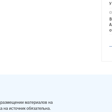
У
В
А
о
ри размещении материалов на
а на источник обязательна.