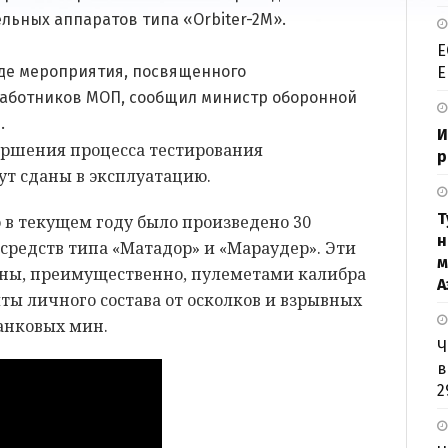
льных аппаратов типа «Orbiter-2M».
Е
оде мероприятия, посвященного
Е
аботников МОП, сообщил министр оборонной
.
И
ершения процесса тестирования
р
ут сданы в эксплуатацию.
Т
 в текущем году было произведено 30
н
редств типа «Матадор» и «Мараудер». Эти
м
ны, преимущественно, пулеметами калибра
А
ты личного состава от осколков и взрывных
анковых мин.
Ч
в
2