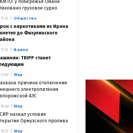
KMTO: у побережья Омана
таковано грузовое судно
Общество
17:25
рон с наркотиками из Ирана
олетел до Физулинского
айона
Важно
17:10
ашинян: TRIPP станет
ледующим
Мир
17:00
азвана причина отключения
нешнего электропитания
апорожской АЭС
Мир
16:40
СИР назвал условие
ткрытия Ормузского пролива
Мир
16:27