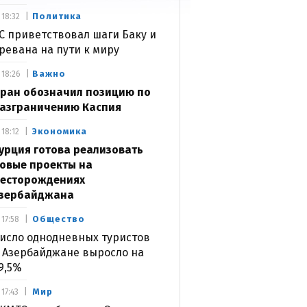
Политика
18:32
С приветствовал шаги Баку и
ревана на пути к миру
Важно
18:26
ран обозначил позицию по
азграничению Каспия
Экономика
18:12
урция готова реализовать
овые проекты на
есторождениях
зербайджана
Общество
17:58
исло однодневных туристов
 Азербайджане выросло на
9,5%
Мир
17:43