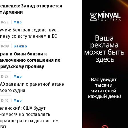
едведев: Запад отвернется
т Армении
Мир
16:23
учич: Белград содействует
иеву со вступлением в ЕС
Важно
16:09
ран и Оман близки к
аключению соглашения по
рмузскому проливу
Мир
15:55
АЭ заявили о ракетной атаке
воего судна
Мир
15:40
еленский: США будут
жемесячно поставлять
краине ракеты для систем
ВО