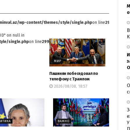
М
о
inval.az/wp-content/themes/style/single.php
on line
299
В
ID" on null in
К
yle/single.php
on line
299
И
з
МИР
О
Пашинян побеседовал по
телефону с Трампом
О
2026/08/08, 18:57
с
З
е
ИТИКА
ВАЖНО
У
П