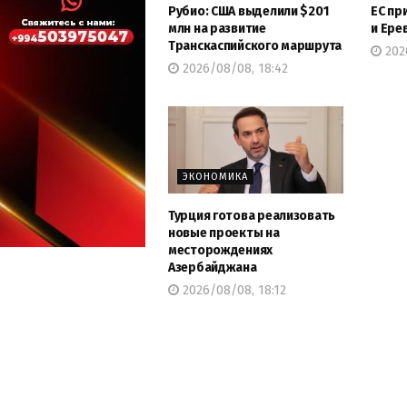
Рубио: США выделили $201
ЕС пр
млн на развитие
и Ере
Транскаспийского маршрута
202
2026/08/08, 18:42
ЭКОНОМИКА
Турция готова реализовать
новые проекты на
месторождениях
Азербайджана
2026/08/08, 18:12