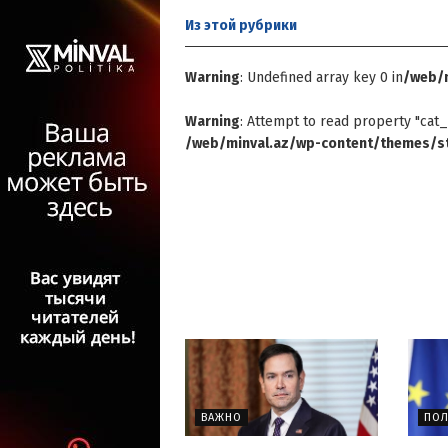
Из этой
рубрики
Warning
: Undefined array key 0 in
/web/m
Warning
: Attempt to read property "cat_
/web/minval.az/wp-content/themes/st
ВАЖНО
ПОЛ