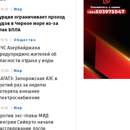
Мир
15:29
урция ограничивает проход
удов в Черное море из-за
так БПЛА
Общество
15:15
ЧС Азербайджана
редупредило жителей об
пасности отдыха у воды
Мир
15:00
АГАТЭ: Запорожская АЭС в
ретий раз за неделю
отеряла внешнее
лектроснабжение
Мир
14:56
ротив экс-главы МИД
енгрии Сийярто начали
асследование после