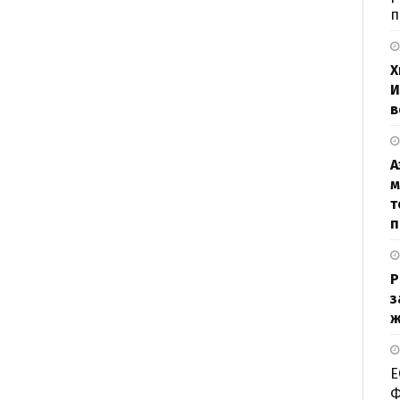
п
Х
И
в
А
м
т
п
Р
з
ж
Е
Ф