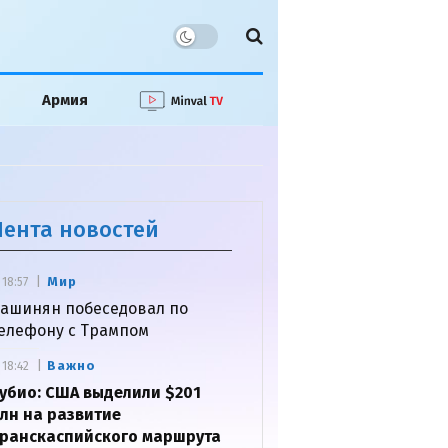
Армия
Лента новостей
Мир
18:57
ашинян побеседовал по
елефону с Трампом
Важно
18:42
убио: США выделили $201
лн на развитие
ранскаспийского маршрута