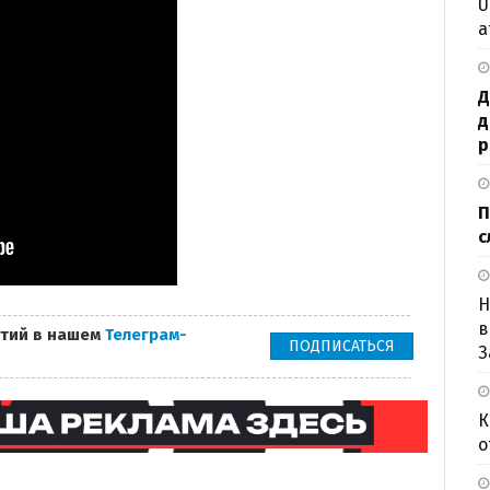
U
а
Д
д
р
П
с
Н
в
тий в нашем
Телеграм-
ПОДПИСАТЬСЯ
З
К
о