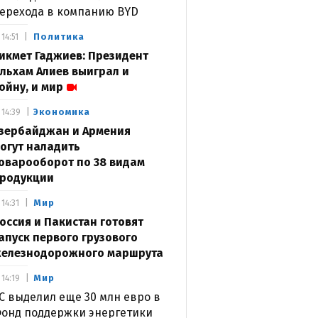
ерехода в компанию BYD
Политика
14:51
икмет Гаджиев: Президент
льхам Алиев выиграл и
ойну, и мир
Экономика
14:39
зербайджан и Армения
огут наладить
оварооборот по 38 видам
родукции
Мир
14:31
оссия и Пакистан готовят
апуск первого грузового
елезнодорожного маршрута
Мир
14:19
С выделил еще 30 млн евро в
онд поддержки энергетики