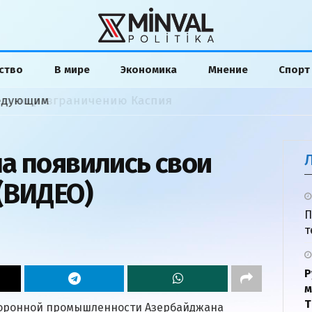
ство
В мире
Экономика
Мнение
Спорт
ледующим
а появились свои
(ВИДЕО)
П
т
Р
м
Т
боронной промышленности Азербайджана