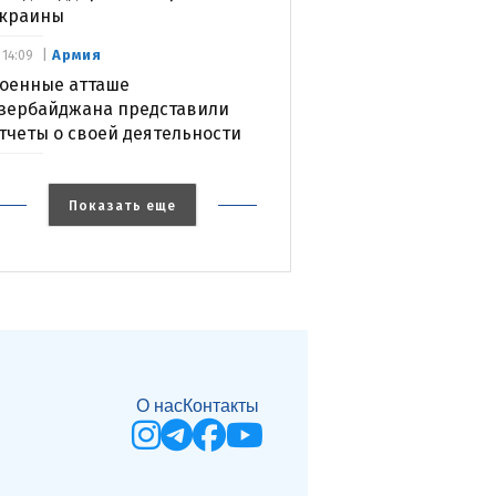
краины
Армия
14:09
оенные атташе
зербайджана представили
тчеты о своей деятельности
Показать еще
О нас
Контакты