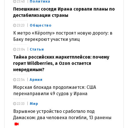
Политика
23:40
Пезешкиан: соседи Ирана сорвали планы по
дестабилизации страны
Общество
23:23
К метро «Кёроглу» построят новую дорогу: в
Баку перекроют участки улиц
Статьи
23:04
Тайна российских маркетплейсов: почему
горит Wildberries, а Ozon остается
невредимым?
Армия
22:54
Морская блокада продолжается: США
перенаправили 49 судов у Ирана
Мир
22:33
Взрывное устройство сработало под
Дамаском: два человека погибли, 13 ранены