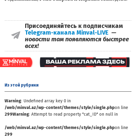
Присоединяйтесь к подписчикам
Telegram-канала Minval-LIVE
—
новости там появляются быстрее
всех!
Из этой
рубрики
Warning
: Undefined array key 0 in
/web/minval.az/wp-content/themes/style/single.php
on line
299
Warning
: Attempt to read property "cat_ID" on null in
/web/minval.az/wp-content/themes/style/single.php
on line
299