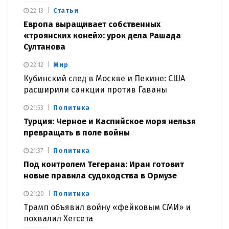
Статьи
22:13
Европа выращивает собственных
«троянских коней»: урок дела Рашада
Султанова
Мир
22:12
Кубинский след в Москве и Пекине: США
расширили санкции против Гаваны
Политика
21:53
Турция: Черное и Каспийское моря нельзя
превращать в поле войны
Политика
21:37
Под контролем Тегерана: Иран готовит
новые правила судоходства в Ормузе
Политика
21:20
Трамп объявил войну «фейковым СМИ» и
похвалил Хегсета