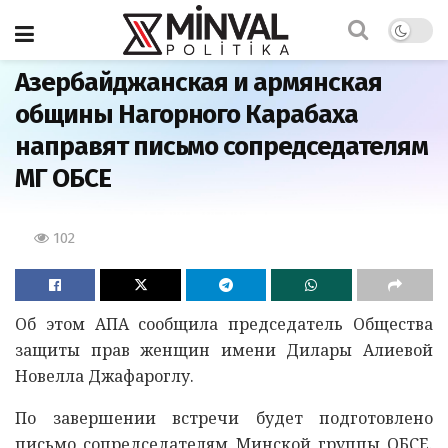
Главная
Азербайджанская и армянская
общины Нагорного Карабаха
направят письмо сопредседателям
МГ ОБСЕ
102
Об этом АПА сообщила председатель Общества
защиты прав женщин имени Дилары Алиевой
Новелла Джафароглу.
По завершении встречи будет подготовлено
письмо сопредседателям Минской группы ОБСЕ.