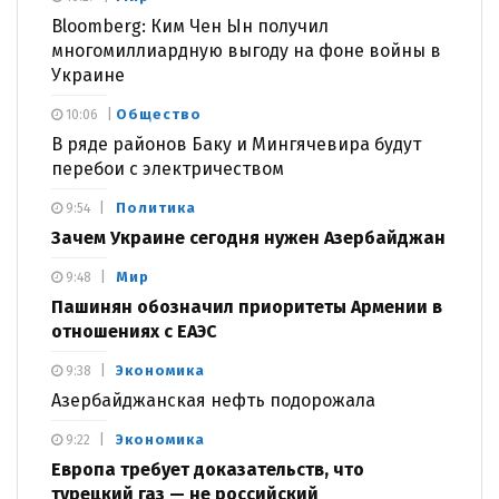
Bloomberg: Ким Чен Ын получил
многомиллиардную выгоду на фоне войны в
Украине
Общество
10:06
В ряде районов Баку и Мингячевира будут
перебои с электричеством
Политика
9:54
Зачем Украине сегодня нужен Азербайджан
Мир
9:48
Пашинян обозначил приоритеты Армении в
отношениях с ЕАЭС
Экономика
9:38
Азербайджанская нефть подорожала
Экономика
9:22
Европа требует доказательств, что
турецкий газ — не российский