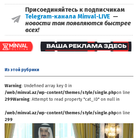
Присоединяйтесь к подписчикам
Telegram-канала Minval-LIVE
—
новости там появляются быстрее
всех!
Из этой
рубрики
Warning
: Undefined array key 0 in
/web/minval.az/wp-content/themes/style/single.php
on line
299
Warning
: Attempt to read property "cat_ID" on null in
/web/minval.az/wp-content/themes/style/single.php
on line
299