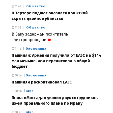
Общество
11:44
В Тертере поджог оказался попыткой
скрыть двойное убийство
Общество
11:32
В Баку задержан похититель
электропроводов
Экономика
11:14
Пашинян: Армения получила от ЕАЭС на $144
млн меньше, чем перечислила в общий
бюджет
Экономика
10:54
Пашинян раскритиковал ЕАЭС
Мир
10:36
Глава «Моссада» уволил двух сотрудников
из-за провального плана по Ирану
Мир
10:27