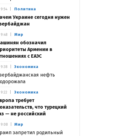
Политика
9:54
ачем Украине сегодня нужен
зербайджан
Мир
9:48
ашинян обозначил
риоритеты Армении в
тношениях с ЕАЭС
Экономика
9:38
зербайджанская нефть
одорожала
Экономика
9:22
вропа требует
оказательств, что турецкий
аз — не российский
Мир
9:08
рамп запретил родильный