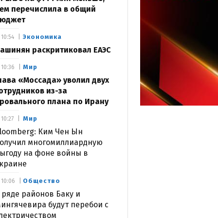
ем перечислила в общий
юджет
Экономика
10:54
ашинян раскритиковал ЕАЭС
Мир
10:36
лава «Моссада» уволил двух
отрудников из-за
ровального плана по Ирану
Мир
10:27
loomberg: Ким Чен Ын
олучил многомиллиардную
ыгоду на фоне войны в
краине
Общество
10:06
 ряде районов Баку и
ингячевира будут перебои с
лектричеством