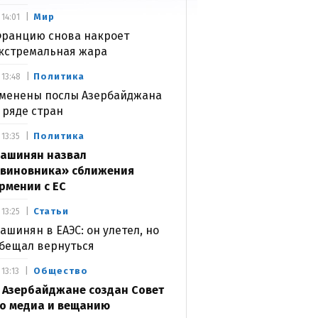
Мир
14:01
ранцию снова накроет
кстремальная жара
Политика
13:48
менены послы Азербайджана
 ряде стран
Политика
13:35
ашинян назвал
виновника» сближения
рмении с ЕС
Статьи
13:25
ашинян в ЕАЭС: он улетел, но
бещал вернуться
Общество
13:13
 Азербайджане создан Совет
о медиа и вещанию