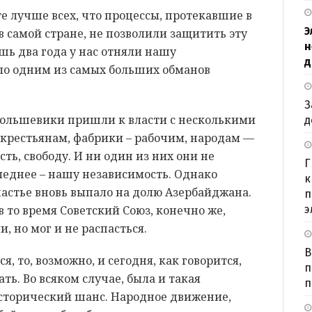
те лучше всех, что процессы, протекавшие в
Э
в самой стране, не позволили защитить эту
н
шь два года у нас отняли нашу
д
ало одним из самых больших обманов
З
 большевики пришли к власти с несколькими
д
 крестьянам, фабрики – рабочим, народам —
ть, свободу. И ни один из них они не
Г
леднее – нашу независимость. Однако
к
счастье вновь выпало на долю Азербайджана.
п
 в то время Советский Союз, конечно же,
э
, но мог и не распасться.
В
ся, то, возможно, и сегодня, как говорится,
п
ть. Во всяком случае, была и такая
п
исторический шанс. Народное движение,