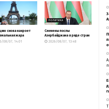
З
А
Р
ПОЛИТИКА
ию снова накроет
Сменены послы
П
емальная жара
Азербайджана в ряде стран
п
6/08/07, 14:01
2026/08/07, 13:48
о
А
п
Е
д
г
Т