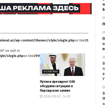
ч
б
П
Г
inval.az/wp-content/themes/style/single.php
on line
299
с
п
ID" on null in
yle/single.php
on line
299
B
п
ПОЛИТИКА
в
У
Путин и президент ОАЭ
обсудили ситуацию в
Персидском заливе
В
2026/08/07, 14:25
М
э