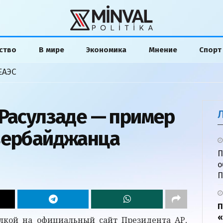
ство
В мире
Экономика
Мнение
Спорт
ЕАЭС
 Расулзаде — пример
зербайджанца
П
о
П
П
«
сылкой на официальный сайт Президента АР,