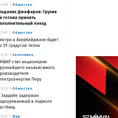
Общество
13:09
льданиз Джафаров: Грузия
е готова принять
ополнительный поезд
Общество
13:01
автра в Азербайджане будет
о 39 градусов тепла
Экономика
12:46
НФАР стал акционером
рупнейшего независимого
роизводителя
лектроэнергии Перу
Общество
12:26
 Зардабе задержан
одозреваемый в поджоге
астбищ
Мир
12:07