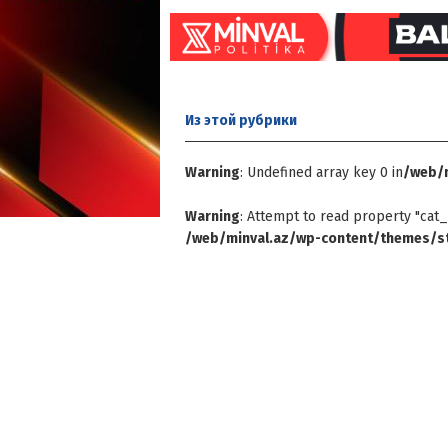
Из этой
рубрики
Warning
: Undefined array key 0 in
/web/m
Warning
: Attempt to read property "cat_
/web/minval.az/wp-content/themes/st