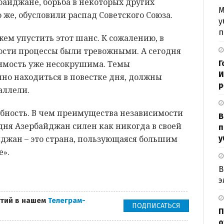
рбайджане, борьба в некоторых других
М
 же, обусловили распад Советского Союза.
у
п
жем упустить этот шанс. К сожалению, в
сти процессы были тревожными. А сегодня
имость уже несокрушима. Темы
Г
И
но находиться в повестке дня, должны
р
аллели.
ебность. В чем преимущества независимости
В
одня Азербайджан силен как никогда в своей
п
джан – это страна, пользующаяся большим
у
е».
В
э
тий в нашем
Телеграм-
ПОДПИСАТЬСЯ
П
о