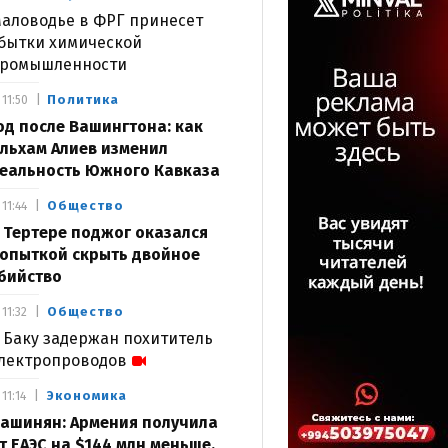
аловодье в ФРГ принесет
бытки химической
ромышленности
Политика
11:50
од после Вашингтона: как
льхам Алиев изменил
еальность Южного Кавказа
Общество
11:44
 Тертере поджог оказался
опыткой скрыть двойное
бийство
Общество
11:32
 Баку задержан похититель
лектропроводов
Экономика
11:14
ашинян: Армения получила
т ЕАЭС на $144 млн меньше,