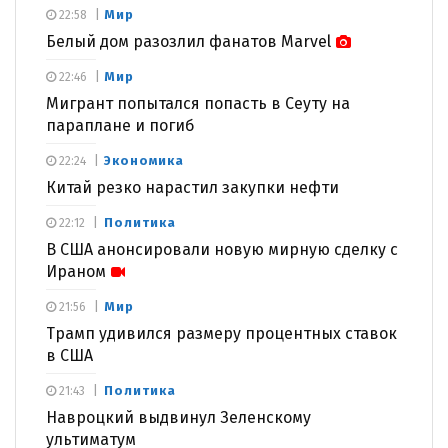
Мир
22:58
Белый дом разозлил фанатов Marvel
Мир
22:46
Мигрант попытался попасть в Сеуту на
параплане и погиб
Экономика
22:24
Китай резко нарастил закупки нефти
Политика
22:12
В США анонсировали новую мирную сделку с
Ираном
Мир
21:56
Трамп удивился размеру процентных ставок
в США
Политика
21:43
Навроцкий выдвинул Зеленскому
ультиматум