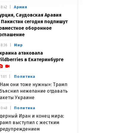
Армия
8:42
урция, Саудовская Аравия
 Пакистан сегодня подпишут
овместное оборонное
оглашение
Мир
8:36
краина атаковала
ildberries в Екатеринбурге
Политика
1:01
Нам они тоже нужны»: Трамп
бъяснил нежелание отдавать
акеты Украине
Политика
0:48
дерный Иран и конец мира:
рамп выступил с жестким
редупреждением