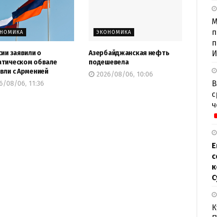
М
п
ОНОМИКА
ЭКОНОМИКА
п
сии заявили о
Азербайджанская нефть
И
тическом обвале
подешевела
вли с Арменией
2026/08/06, 10:06
В
6/08/06, 11:36
с
ч
Е
с
к
С
К