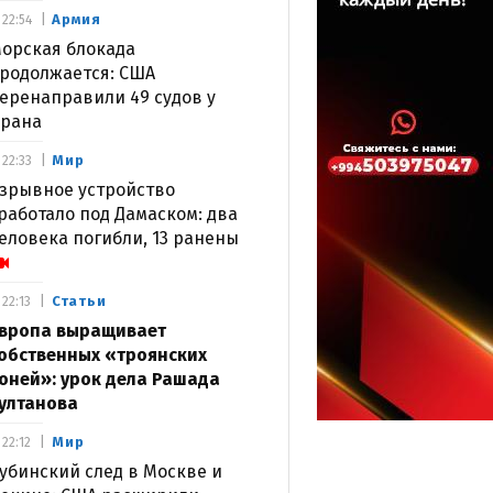
Армия
22:54
орская блокада
родолжается: США
еренаправили 49 судов у
рана
Мир
22:33
зрывное устройство
работало под Дамаском: два
еловека погибли, 13 ранены
Статьи
22:13
вропа выращивает
обственных «троянских
оней»: урок дела Рашада
ултанова
Мир
22:12
убинский след в Москве и