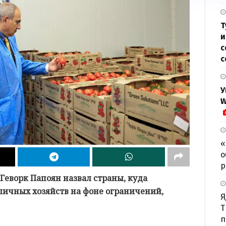
Т
и
с
с
У
W
«
о
р
еворк Папоян назвал страны, куда
личных хозяйств на фоне ограничений,
Я
Т
п