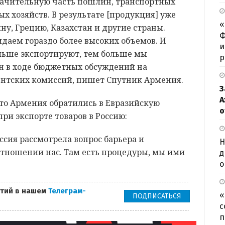
начительную часть пошлин, транспортных
ых хозяйств. В результате [продукция] уже
«
ну, Грецию, Казахстан и другие страны.
Ф
даем гораздо более высоких объемов. И
и
ольше экспортируют, тем больше мы
р
ян в ходе бюджетных обсуждений на
нтских комиссий, пишет Спутник Армения.
З
А
что Армения обратились в Евразийскую
о
ри экспорте товаров в Россию:
ссия рассмотрела вопрос барьера и
Н
тношении нас. Там есть процедуры, мы ими
д
о
тий в нашем
Телеграм-
«
ПОДПИСАТЬСЯ
с
п