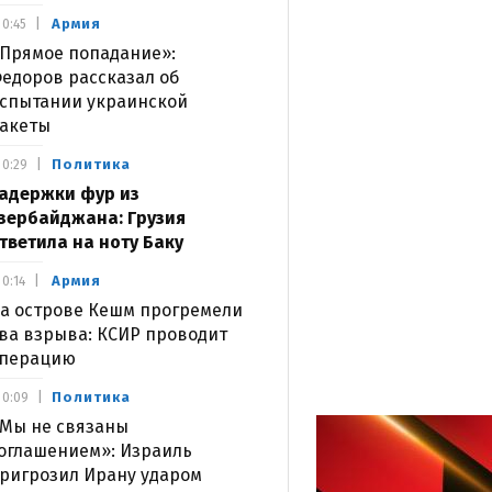
Армия
0:45
Прямое попадание»:
едоров рассказал об
спытании украинской
акеты
Политика
0:29
адержки фур из
зербайджана: Грузия
тветила на ноту Баку
Армия
0:14
а острове Кешм прогремели
ва взрыва: КСИР проводит
перацию
Политика
0:09
Мы не связаны
оглашением»: Израиль
ригрозил Ирану ударом