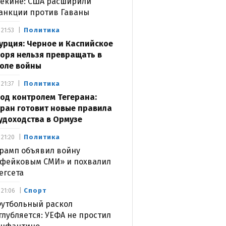
екине: США расширили
анкции против Гаваны
Политика
21:53
урция: Черное и Каспийское
оря нельзя превращать в
оле войны
Политика
21:37
од контролем Тегерана:
ран готовит новые правила
удоходства в Ормузе
Политика
21:20
рамп объявил войну
фейковым СМИ» и похвалил
егсета
Спорт
21:06
утбольный раскол
глубляется: УЕФА не простил