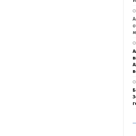
И
А
о
м
А
в
А
в
Б
З
г