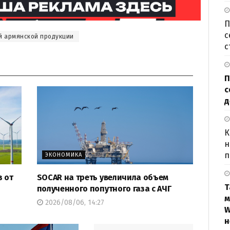
П
с
й армянской продукции
с
П
с
д
К
н
п
ЭКОНОМИКА
з от
SOCAR на треть увеличила объем
Т
полученного попутного газа с АЧГ
м
2026/08/06, 14:27
W
н