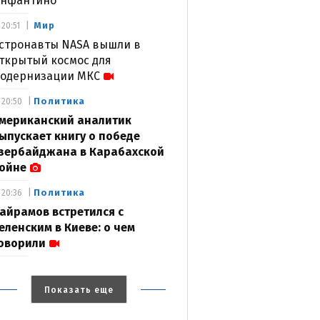
нфантино
Мир
20:51
стронавты NASA вышли в
ткрытый космос для
одернизации МКС
Политика
20:50
мериканский аналитик
ыпускает книгу о победе
зербайджана в Карабахской
ойне
Политика
20:36
айрамов встретился с
еленским в Киеве: о чем
оворили
Показать еще