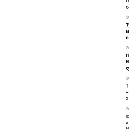
П
с
Т
м
п
П
И
с
Т
«
Х
Ф
у