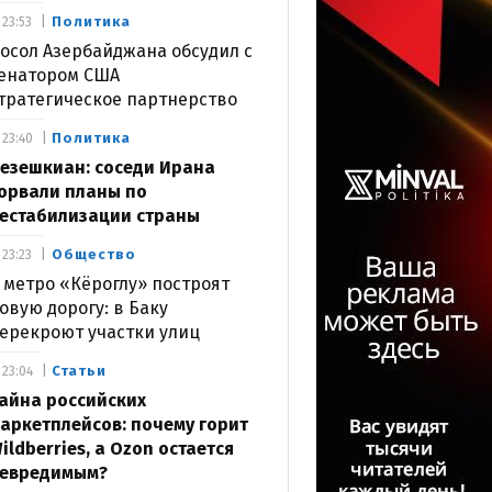
Политика
23:53
осол Азербайджана обсудил с
енатором США
тратегическое партнерство
Политика
23:40
езешкиан: соседи Ирана
орвали планы по
естабилизации страны
Общество
23:23
 метро «Кёроглу» построят
овую дорогу: в Баку
ерекроют участки улиц
Статьи
23:04
айна российских
аркетплейсов: почему горит
ildberries, а Ozon остается
евредимым?