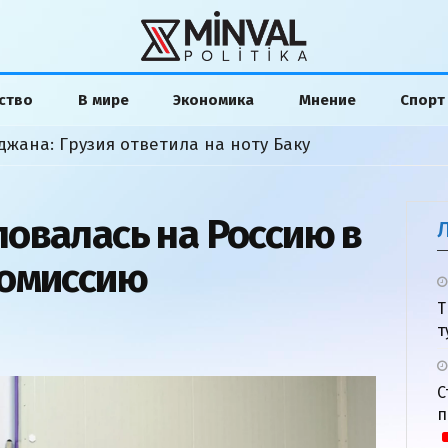
ство
В мире
Экономика
Мнение
Спорт
жана: Грузия ответила на ноту Баку
овалась на Россию в
комиссию
Т
т
С
п