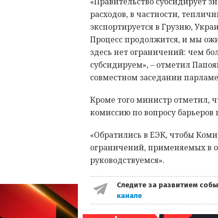
«Правительство субсидирует з
расходов, в частности, тепличн
экспортируется в Грузию, Украи
Процесс продолжится, и мы ожи
здесь нет ограничений: чем б
субсидируем», – отметил Папо
совместном заседании парламе
Кроме того министр отметил, 
комиссию по вопросу барьеров п
«Обратились в ЕЭК, чтобы Коми
ограничений, применяемых в о
руководствуемся».
Следите за развитием собы
канале