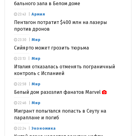
бального зала в Белом доме
Армия
23:43
Пентагон потратит $400 млн на лазеры
против дронов
Мир
23:30
Сийярто может грозить тюрьма
Мир
23:13
Италия отказалась отменять пограничный
контроль с Испанией
Мир
22:58
Белый дом разозлил фанатов Marvel
Мир
22:46
Мигрант попытался попасть в Сеуту на
параплане и погиб
Экономика
22:24