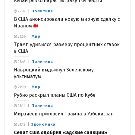
Китай резко нарастил закупки нефти
Политика
22:12
В США анонсировали новую мирную сделку с
Ираном
Мир
21:56
Трамп удивился размеру процентных ставок
в США
Политика
21:43
Навроцкий выдвинул Зеленскому
ультиматум
Мир
21:29
Рубио раскрыл планы США по Кубе
Политика
21:14
Мирзиёев пригласил Трампа в Узбекистан
Экономика
21:12
Сенат США одобрил «адские санкции»