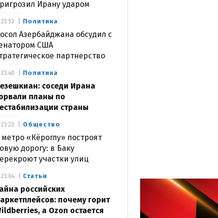
ригрозил Ирану ударом
Политика
23:53
осол Азербайджана обсудил с
енатором США
тратегическое партнерство
Политика
23:40
езешкиан: соседи Ирана
орвали планы по
естабилизации страны
Общество
23:23
 метро «Кёроглу» построят
овую дорогу: в Баку
ерекроют участки улиц
Статьи
23:04
айна российских
аркетплейсов: почему горит
ildberries, а Ozon остается