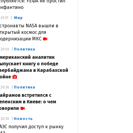
глубляется: УЕФА не простил
нфантино
Мир
20:51
стронавты NASA вышли в
ткрытый космос для
одернизации МКС
Политика
20:50
мериканский аналитик
ыпускает книгу о победе
зербайджана в Карабахской
ойне
Политика
20:36
айрамов встретился с
еленским в Киеве: о чем
оворили
Новость
20:30
АЭС получил доступ к рынку