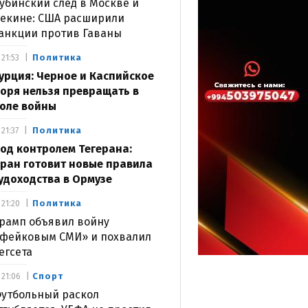
убинский след в Москве и
екине: США расширили
анкции против Гаваны
Политика
21:53
урция: Черное и Каспийское
оря нельзя превращать в
оле войны
Политика
21:37
од контролем Тегерана:
ран готовит новые правила
удоходства в Ормузе
Политика
21:20
рамп объявил войну
фейковым СМИ» и похвалил
егсета
Спорт
21:06
утбольный раскол