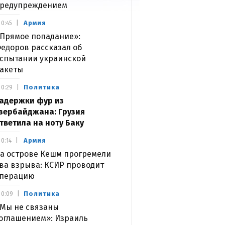
редупреждением
Армия
0:45
Прямое попадание»:
едоров рассказал об
спытании украинской
акеты
Политика
0:29
адержки фур из
зербайджана: Грузия
тветила на ноту Баку
Армия
0:14
а острове Кешм прогремели
ва взрыва: КСИР проводит
перацию
Политика
0:09
Мы не связаны
оглашением»: Израиль