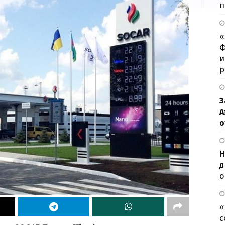
п
«
Ф
и
р
З
А
о
Н
д
о
«
с