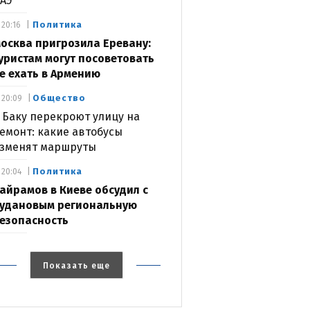
АЭ
Политика
20:16
осква пригрозила Еревану:
уристам могут посоветовать
е ехать в Армению
Общество
20:09
 Баку перекроют улицу на
емонт: какие автобусы
зменят маршруты
Политика
20:04
айрамов в Киеве обсудил с
удановым региональную
езопасность
Показать еще