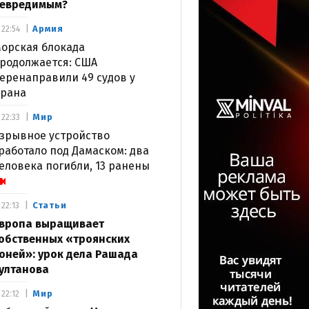
евредимым?
Армия
22:54
орская блокада
родолжается: США
еренаправили 49 судов у
рана
Мир
22:33
зрывное устройство
работало под Дамаском: два
еловека погибли, 13 ранены
Статьи
22:13
вропа выращивает
обственных «троянских
оней»: урок дела Рашада
ултанова
Мир
22:12