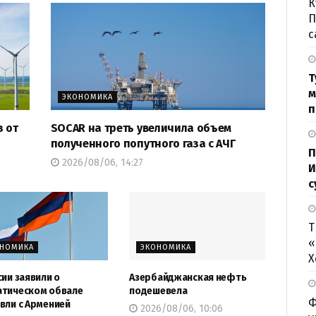
К
П
с
Т
м
ЭКОНОМИКА
п
з от
SOCAR на треть увеличила объем
полученного попутного газа с АЧГ
П
2026/08/06, 14:27
И
с
Т
«
ОНОМИКА
ЭКОНОМИКА
Х
сии заявили о
Азербайджанская нефть
тическом обвале
подешевела
Ф
вли с Арменией
2026/08/06, 10:06