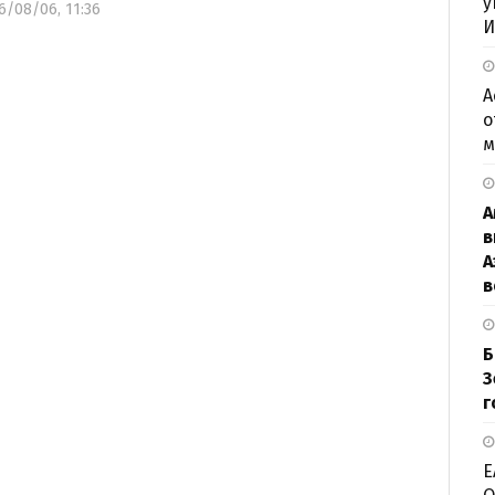
у
6/08/06, 11:36
И
А
о
м
А
в
А
в
Б
З
г
Е