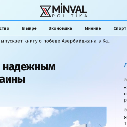
ство
В мире
Экономика
Мнение
Спорт
Американский аналитик выпускает книгу о победе Азербайджана в Карабахской войне
и надежным
раины
«
о
р
Я
Т