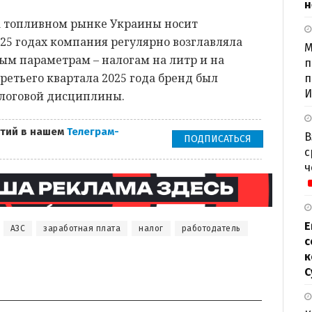
н
а топливном рынке Украины носит
025 годах компания регулярно возглавляла
М
ым параметрам – налогам на литр и на
п
ретьего квартала 2025 года бренд был
п
И
алоговой дисциплины.
тий в нашем
Телеграм-
В
ПОДПИСАТЬСЯ
с
ч
Е
АЗС
заработная плата
налог
работодатель
с
к
С