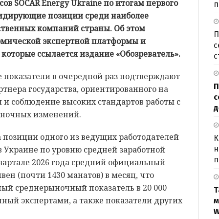
ов SOCAR Energy Ukraine по итогам первого
п
 лидирующие позиции среди наиболее
ственных компаний страны. Об этом
П
омической экспертной платформы и
с
 которые ссылается издание «Обозреватель».
с
е показатели в очередной раз подтверждают
П
ртнера государства, ориентированного на
с
и соблюдение высоких стандартов работы с
д
ыночных изменений.
а позиции одного из ведущих работодателей
К
 в Украине по уровню средней заработной
н
п
квартале 2026 года средний официальный
ивен (почти 1430 манатов) в месяц, что
ый среднерыночный показатель в 20 000
Т
анный экспертами, а также показатели других
м
W