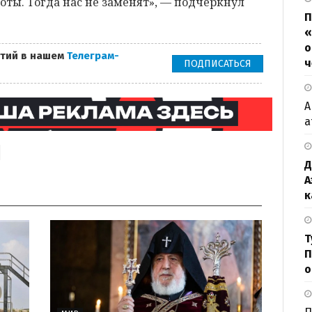
боты. Тогда нас не заменят», — подчеркнул
П
«
о
тий в нашем
Телеграм-
ч
ПОДПИСАТЬСЯ
А
а
Д
А
к
Т
П
о