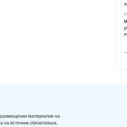
п
М
у
п
ри размещении материалов на
а на источник обязательна.