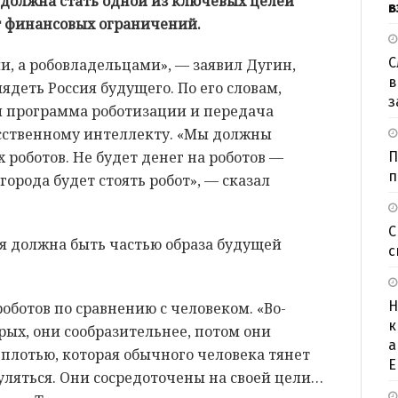
 должна стать одной из ключевых целей
в
т финансовых ограничений.
С
, а робовладельцами», — заявил Дугин,
в
лядеть Россия будущего. По его словам,
з
 программа роботизации и передача
сственному интеллекту. «Мы должны
 роботов. Не будет денег на роботов —
П
п
орода будет стоять робот», — сказал
С
я должна быть частью образа будущей
с
Н
ботов по сравнению с человеком. «Во-
к
рых, они сообразительнее, потом они
а
плотью, которая обычного человека тянет
Е
гуляться. Они сосредоточены на своей цели…