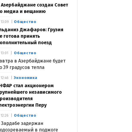
 Азербайджане создан Совет
о медиа и вещанию
Общество
13:09
льданиз Джафаров: Грузия
е готова принять
ополнительный поезд
Общество
13:01
автра в Азербайджане будет
о 39 градусов тепла
Экономика
12:46
НФАР стал акционером
рупнейшего независимого
роизводителя
лектроэнергии Перу
Общество
12:26
 Зардабе задержан
одозреваемый в поджоге