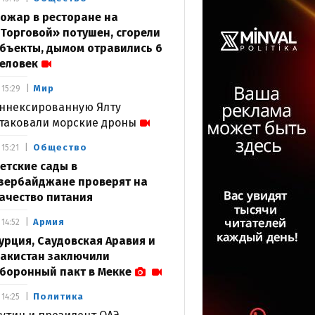
ожар в ресторане на
Торговой» потушен, сгорели
бъекты, дымом отравились 6
еловек
Мир
15:29
ннексированную Ялту
таковали морские дроны
Общество
15:21
етские сады в
зербайджане проверят на
ачество питания
Армия
14:52
урция, Саудовская Аравия и
акистан заключили
боронный пакт в Мекке
Политика
14:25