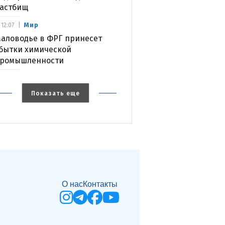
астбищ
Мир
12:07
аловодье в ФРГ принесет
бытки химической
ромышленности
Показать еще
О нас
Контакты