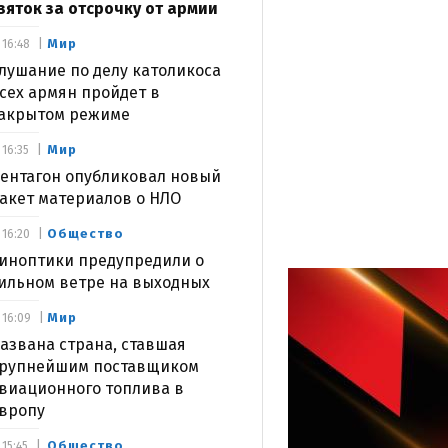
зяток за отсрочку от армии
Мир
16:48
лушание по делу католикоса
сех армян пройдет в
акрытом режиме
Мир
16:35
ентагон опубликовал новый
акет материалов о НЛО
Общество
16:20
иноптики предупредили о
ильном ветре на выходных
Мир
16:09
азвана страна, ставшая
рупнейшим поставщиком
виационного топлива в
вропу
Общество
15:45