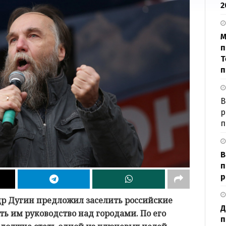
2
М
п
Т
п
В
р
п
В
п
р
р Дугин предложил заселить российские
Д
ь им руководство над городами. По его
п