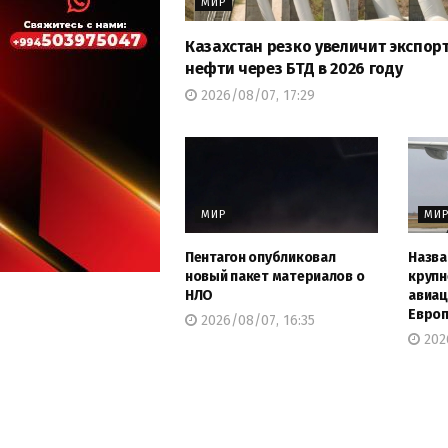
МИР
Казахстан резко увеличит экспор
нефти через БТД в 2026 году
2026/08/07, 17:29
МИР
МИ
Пентагон опубликовал
Назва
новый пакет материалов о
круп
НЛО
авиац
Европ
2026/08/07, 16:35
202