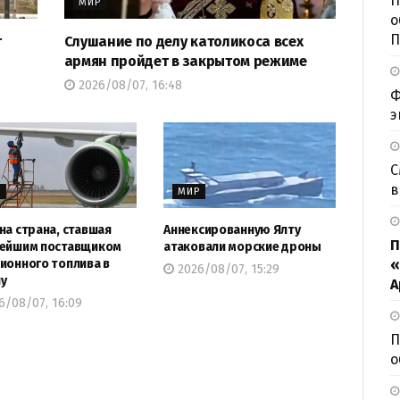
П
МИР
о
П
т
Слушание по делу католикоса всех
армян пройдет в закрытом режиме
2026/08/07, 16:48
Ф
э
С
в
Р
МИР
на страна, ставшая
Аннексированную Ялту
П
нейшим поставщиком
атаковали морские дроны
«
ионного топлива в
2026/08/07, 15:29
у
А
6/08/07, 16:09
П
о