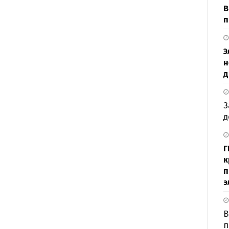
В
п
Э
н
д
З
д
Г
к
п
э
В
п