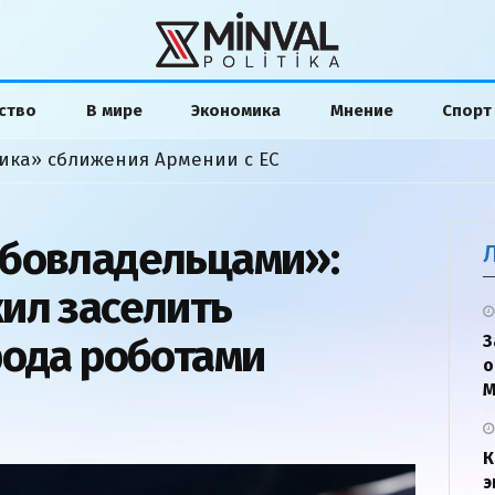
ство
В мире
Экономика
Мнение
Спорт
ика» сближения Армении с ЕС
обовладельцами»:
ил заселить
рода роботами
З
о
М
К
э