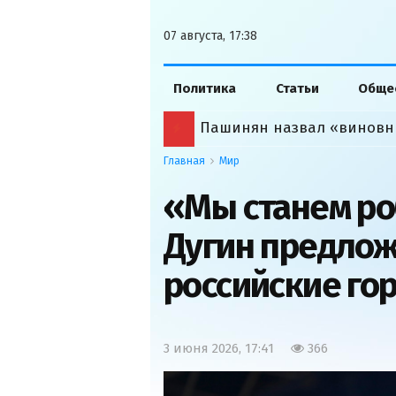
07 августа, 17:38
Политика
Статьи
Обще
Пашинян назвал «виновн
Главная
Мир
«Мы станем р
Дугин предлож
российские го
3 июня 2026, 17:41
366