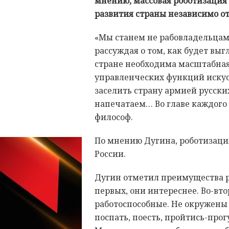
мнению, массовая роботизация
развития страны независимо о
«Мы станем не рабовладельцами
рассуждая о том, как будет выг
стране необходима масштабная
управленческих функций иску
заселить страну армией русских
напечатаем… Во главе каждого г
философ.
По мнению Дугина, роботизаци
России.
Дугин отметил преимущества ро
первых, они интереснее. Во-вто
работоспособные. Не окружены 
поспать, поесть, пройтись-про