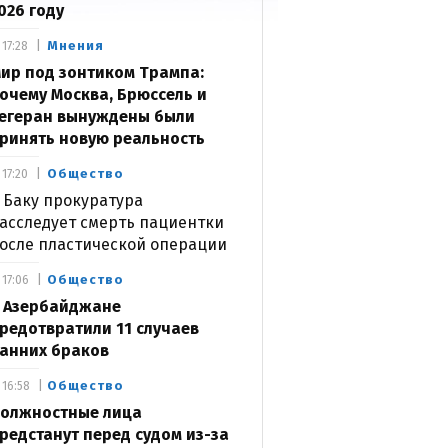
026 году
Мнения
17:28
ир под зонтиком Трампа:
очему Москва, Брюссель и
егеран вынуждены были
ринять новую реальность
Общество
17:20
 Баку прокуратура
асследует смерть пациентки
осле пластической операции
Общество
17:06
 Азербайджане
редотвратили 11 случаев
анних браков
Общество
16:58
олжностные лица
редстанут перед судом из-за