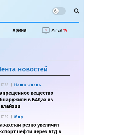
Армия
Лента новостей
Наша жизнь
17:38
апрещенное вещество
бнаружили в БАДах из
алайзии
Мир
17:29
азахстан резко увеличит
кспорт нефти через БТД в