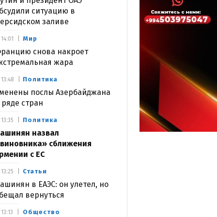
утин и президент ОАЭ
бсудили ситуацию в
ерсидском заливе
Мир
14:01
ранцию снова накроет
кстремальная жара
Политика
13:48
менены послы Азербайджана
 ряде стран
Политика
13:35
ашинян назвал
виновника» сближения
рмении с ЕС
Статьи
13:25
ашинян в ЕАЭС: он улетел, но
бещал вернуться
Общество
13:13