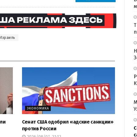
м
Т
п
Израиль
Н
З
Р
К
М
У
ЭКОНОМИКА
али
Сенат США одобрил «адские санкции»
С
против России
с
2026/08/07, 21:12