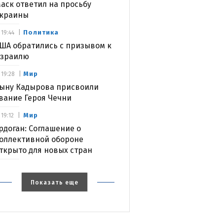
аск ответил на просьбу
краины
Политика
19:44
ША обратились с призывом к
зраилю
Мир
19:28
ыну Кадырова присвоили
вание Героя Чечни
Мир
19:12
рдоган: Соглашение о
оллективной обороне
ткрыто для новых стран
Показать еще