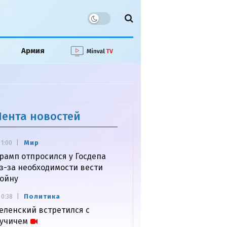
Армия
Лента новостей
Мир
1:00
рамп отпросился у Госдепа
з-за необходимости вести
ойну
Политика
0:38
еленский встретился с
учичем