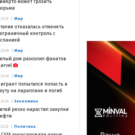
ийярто может грозить
юрьма
Мир
23:13
талия отказалась отменять
ограничный контроль с
спанией
Мир
22:58
елый дом разозлил фанатов
arvel
Мир
22:46
игрант попытался попасть в
еуту на параплане и погиб
Экономика
22:24
итай резко нарастил закупки
ефти
Политика
22:12
 США анонсировали новую