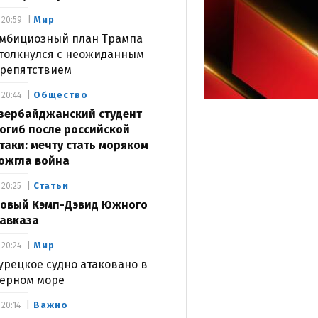
Мир
20:59
мбициозный план Трампа
толкнулся с неожиданным
репятствием
Общество
20:44
зербайджанский студент
огиб после российской
таки: мечту стать моряком
ожгла война
Статьи
20:25
овый Кэмп-Дэвид Южного
авказа
Мир
20:24
урецкое судно атаковано в
ерном море
Важно
20:14