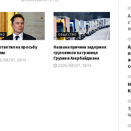
А
с
п
ЖНО
ОБЩЕСТВО
А
ответил на просьбу
Названа причина задержек
ины
грузовиков на границе
п
Грузии и Азербайджана
а
/08/07, 20:14
2026/08/07, 18:14
с
Н
К
Т
Ч