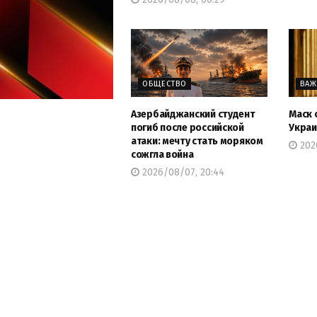
ОБЩЕСТВО
ВА
Азербайджанский студент
Маск 
погиб после российской
Укра
атаки: мечту стать моряком
2026
сожгла война
2026/08/07, 20:44