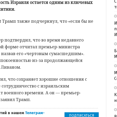
С
сность Израиля остается одним из ключевых
т
литики.
t Трамп также подчеркнул, что «если бы не
И
п
И
р подтвердил, что во время недавнего
кой форме отчитал премьер-министра
Б
 назвав его «чертовым сумасшедшим».
M
еспокоенностью из-за продолжающейся
 Ливаном.
М
С
ил, что сохраняет хорошие отношения с
е сотрудничество с израильским
т военного времени. А он — премьер-
К
 заявил Трамп.
н
тий в нашем
Телеграм-
ПОДПИСАТЬСЯ
В