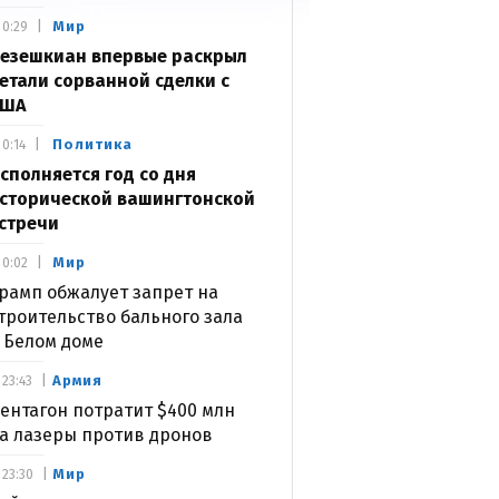
Мир
0:29
езешкиан впервые раскрыл
етали сорванной сделки с
США
Политика
0:14
сполняется год со дня
сторической вашингтонской
стречи
Мир
0:02
рамп обжалует запрет на
троительство бального зала
 Белом доме
Армия
23:43
ентагон потратит $400 млн
а лазеры против дронов
Мир
23:30