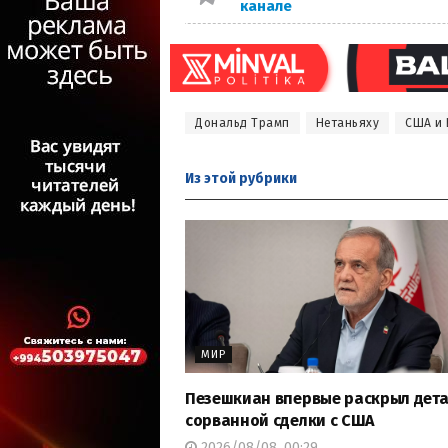
канале
Дональд Трамп
Нетаньяху
США и 
Из этой
рубрики
МИР
Пезешкиан впервые раскрыл дет
сорванной сделки с США
2026/08/08, 00:29