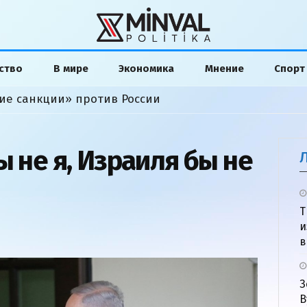
ство
В мире
Экономика
Мнение
Спорт
ие санкции» против России
ы не я, Израиля бы не
Т
и
в
З
В