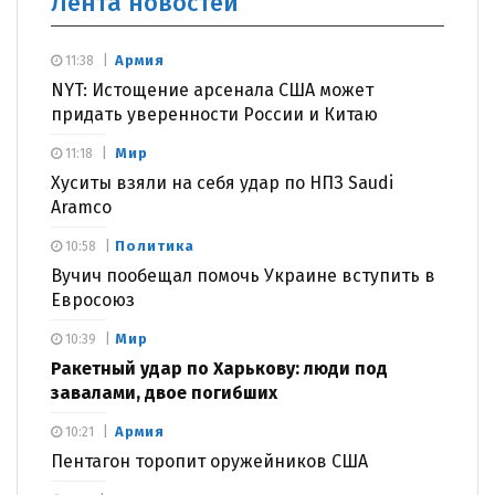
Лента новостей
Армия
11:38
NYT: Истощение арсенала США может
придать уверенности России и Китаю
Мир
11:18
Хуситы взяли на себя удар по НПЗ Saudi
Aramco
Политика
10:58
Вучич пообещал помочь Украине вступить в
Евросоюз
Мир
10:39
Ракетный удар по Харькову: люди под
завалами, двое погибших
Армия
10:21
Пентагон торопит оружейников США