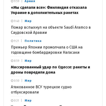
Армия
9:59
«Мы сделали все»: Финляндия отказала
Украине в дополнительных ракетах
Мир
9:40
Пожар вспыхнул на объекте Saudi Aramco в
Саудовской Аравии
Политика
9:21
Премьер Японии промолчала о США на
годовщине бомбардировки Нагасаки
Мир
8:59
Массированный удар по Одессе: ракеты и
дроны повредили дома
Мир
0:50
Атакованное ВСУ турецкое судно
отбуксировали
Мир
0:31