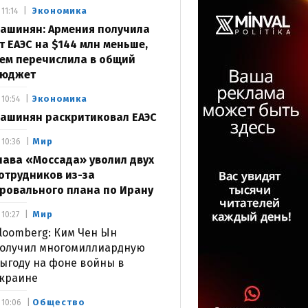
Экономика
11:14
ашинян: Армения получила
т ЕАЭС на $144 млн меньше,
ем перечислила в общий
юджет
Экономика
10:54
ашинян раскритиковал ЕАЭС
Мир
10:36
лава «Моссада» уволил двух
отрудников из-за
ровального плана по Ирану
Мир
10:27
loomberg: Ким Чен Ын
олучил многомиллиардную
ыгоду на фоне войны в
краине
Общество
10:06