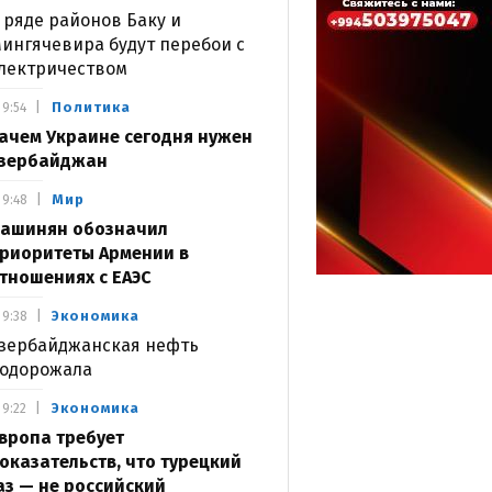
 ряде районов Баку и
ингячевира будут перебои с
лектричеством
Политика
9:54
ачем Украине сегодня нужен
зербайджан
Мир
9:48
ашинян обозначил
риоритеты Армении в
тношениях с ЕАЭС
Экономика
9:38
зербайджанская нефть
одорожала
Экономика
9:22
вропа требует
оказательств, что турецкий
аз — не российский