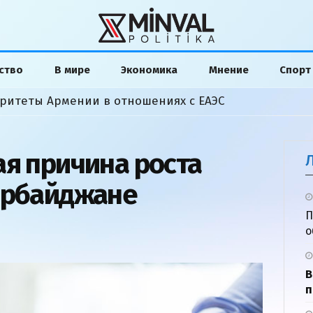
ство
В мире
Экономика
Мнение
Спорт
ритеты Армении в отношениях с ЕАЭС
ая причина роста
ербайджане
П
о
В
п