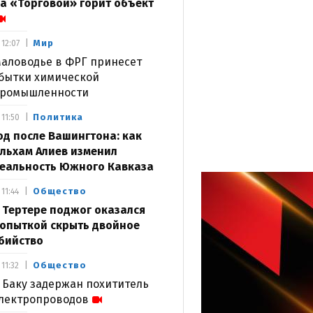
а «Торговой» горит объект
Мир
12:07
аловодье в ФРГ принесет
бытки химической
ромышленности
Политика
11:50
од после Вашингтона: как
льхам Алиев изменил
еальность Южного Кавказа
Общество
11:44
 Тертере поджог оказался
опыткой скрыть двойное
бийство
Общество
11:32
 Баку задержан похититель
лектропроводов