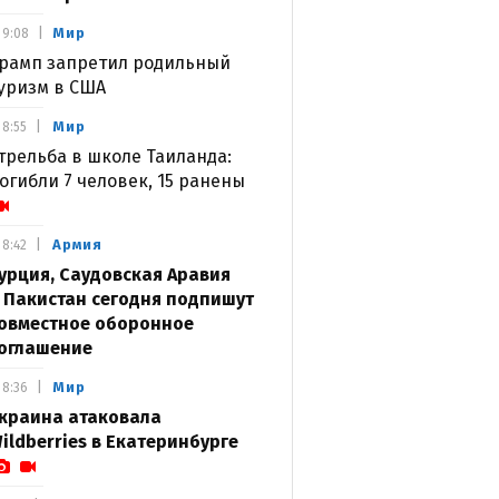
Мир
9:08
рамп запретил родильный
уризм в США
Мир
8:55
трельба в школе Таиланда:
огибли 7 человек, 15 ранены
Армия
8:42
урция, Саудовская Аравия
 Пакистан сегодня подпишут
овместное оборонное
оглашение
Мир
8:36
краина атаковала
ildberries в Екатеринбурге