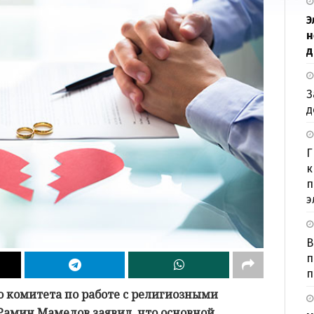
Э
н
д
З
д
Г
к
п
э
В
п
п
о комитета по работе с религиозными
амин Мамедов заявил, что основной