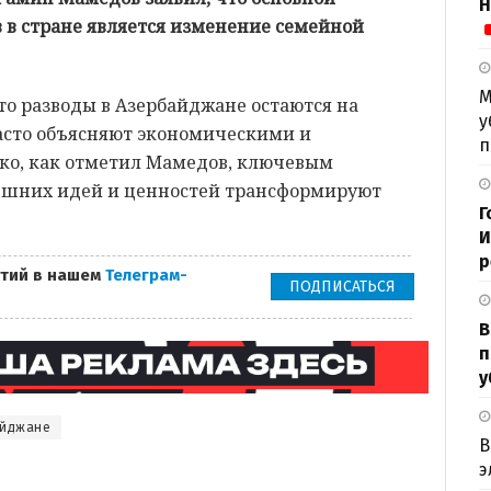
Н
 в стране является изменение семейной
М
что разводы в Азербайджане остаются на
у
асто объясняют экономическими и
п
ко, как отметил Мамедов, ключевым
нешних идей и ценностей трансформируют
Г
И
р
тий в нашем
Телеграм-
ПОДПИСАТЬСЯ
В
п
у
айджане
В
э