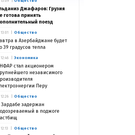
Общество
13:09
льданиз Джафаров: Грузия
е готова принять
ополнительный поезд
Общество
13:01
автра в Азербайджане будет
о 39 градусов тепла
Экономика
12:46
НФАР стал акционером
рупнейшего независимого
роизводителя
лектроэнергии Перу
Общество
12:26
 Зардабе задержан
одозреваемый в поджоге
астбищ
Общество
12:13