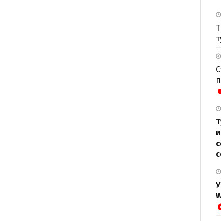
Т
т
С
п
Т
и
с
с
У
W