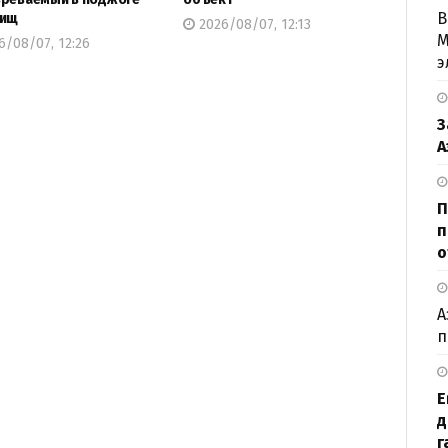
В
бищ
2026/08/07, 12:13
М
/08/07, 12:26
э
З
А
П
п
о
А
п
Е
д
г