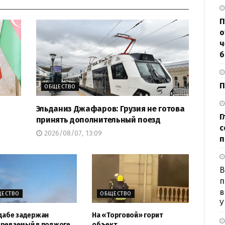
П
о
ч
б
П
ОБЩЕСТВО
Эльданиз Джафаров: Грузия не готова
Г
принять дополнительный поезд
с
2026/08/07, 13:09
п
B
п
в
ЕСТВО
ОБЩЕСТВО
У
дабе задержан
На «Торговой» горит
реваемый в поджоге
объект