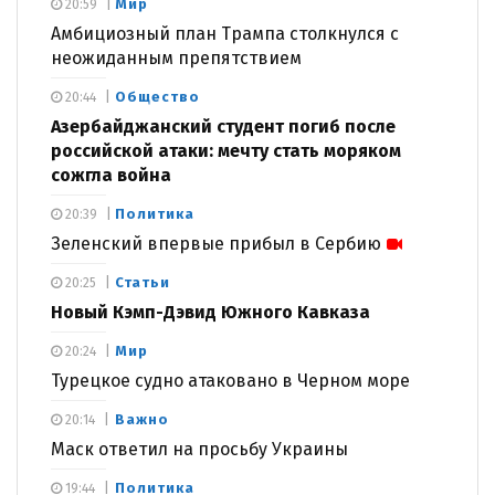
Мир
20:59
Амбициозный план Трампа столкнулся с
неожиданным препятствием
Общество
20:44
Азербайджанский студент погиб после
российской атаки: мечту стать моряком
сожгла война
Политика
20:39
Зеленский впервые прибыл в Сербию
Статьи
20:25
Новый Кэмп-Дэвид Южного Кавказа
Мир
20:24
Турецкое судно атаковано в Черном море
Важно
20:14
Маск ответил на просьбу Украины
Политика
19:44