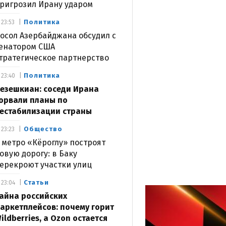
ригрозил Ирану ударом
Политика
23:53
осол Азербайджана обсудил с
енатором США
тратегическое партнерство
Политика
23:40
езешкиан: соседи Ирана
орвали планы по
естабилизации страны
Общество
23:23
 метро «Кёроглу» построят
овую дорогу: в Баку
ерекроют участки улиц
Статьи
23:04
айна российских
аркетплейсов: почему горит
ildberries, а Ozon остается