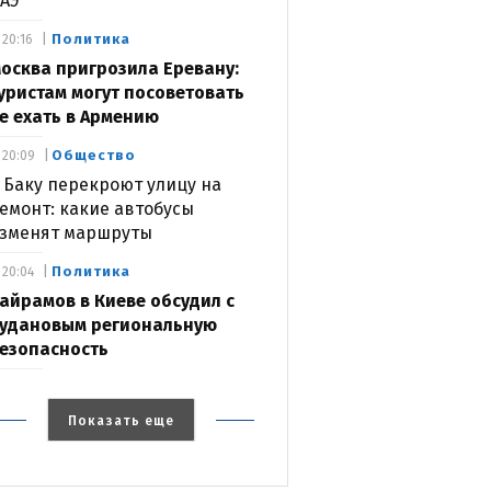
АЭ
Политика
20:16
осква пригрозила Еревану:
уристам могут посоветовать
е ехать в Армению
Общество
20:09
 Баку перекроют улицу на
емонт: какие автобусы
зменят маршруты
Политика
20:04
айрамов в Киеве обсудил с
удановым региональную
езопасность
Показать еще