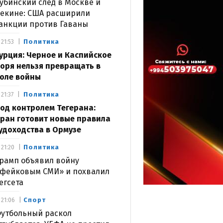
убинский след в Москве и
екине: США расширили
анкции против Гаваны
Политика
21:53
урция: Черное и Каспийское
оря нельзя превращать в
оле войны
Политика
21:37
од контролем Тегерана:
ран готовит новые правила
удоходства в Ормузе
Политика
21:20
рамп объявил войну
фейковым СМИ» и похвалил
егсета
Спорт
21:06
утбольный раскол