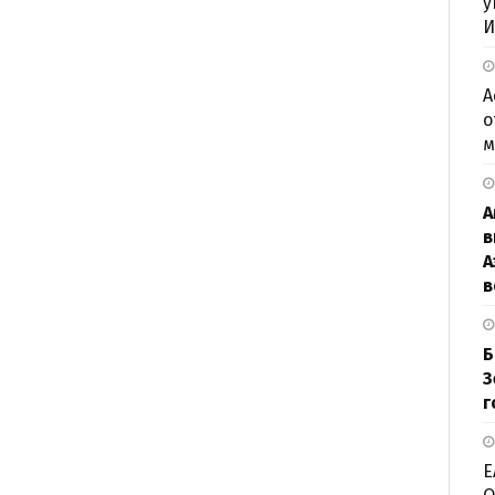
у
И
А
о
м
А
в
А
в
Б
З
г
Е