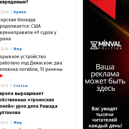
евредимым?
Армия
22:54
орская блокада
родолжается: США
еренаправили 49 судов у
рана
Мир
22:33
зрывное устройство
работало под Дамаском: два
еловека погибли, 13 ранены
Статьи
22:13
вропа выращивает
обственных «троянских
оней»: урок дела Рашада
ултанова
Мир
22:12