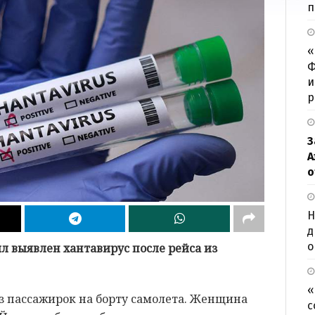
п
«
Ф
и
р
З
А
о
Н
д
о
л выявлен хантавирус после рейса из
«
з пассажирок на борту самолета. Женщина
с