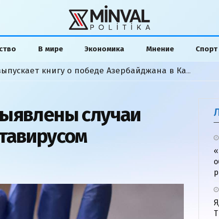
ство
В мире
Экономика
Мнение
Спорт
Американский аналитик выпускает книгу о победе Азербайджана в Карабахской войне
выявлены случаи
тавирусом
«
о
р
Я
Т