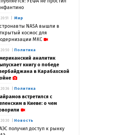
глубляется: УЕФА не простил
нфантино
Мир
20:51
стронавты NASA вышли в
ткрытый космос для
одернизации МКС
Политика
20:50
мериканский аналитик
ыпускает книгу о победе
зербайджана в Карабахской
ойне
Политика
20:36
айрамов встретился с
еленским в Киеве: о чем
оворили
Новость
20:30
АЭС получил доступ к рынку