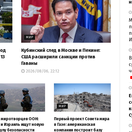
н
М
п
п
МИР
И
под
Кубинский след в Москве и Пекине:
13
США расширили санкции против
В
Гаваны
с
ч
2026/08/06, 22:12
Е
с
Р
МИР
к
С
 миротворцев ООН:
Первый проект Совета мира
 и Израиль ищут новую
в Газе: американская
лу безопасности
компания построит базу