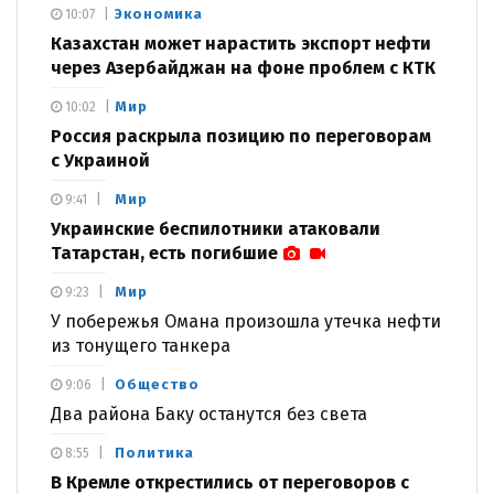
Экономика
10:07
Казахстан может нарастить экспорт нефти
через Азербайджан на фоне проблем с КТК
Мир
10:02
Россия раскрыла позицию по переговорам
с Украиной
Мир
9:41
Украинские беспилотники атаковали
Татарстан, есть погибшие
Мир
9:23
У побережья Омана произошла утечка нефти
из тонущего танкера
Общество
9:06
Два района Баку останутся без света
Политика
8:55
В Кремле открестились от переговоров с