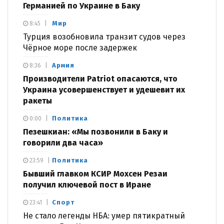
Германией по Украине в Баку
Мир
8:45
Турция возобновила транзит судов через
Чёрное море после задержек
Армия
8:36
Производители Patriot опасаются, что
Украина усовершенствует и удешевит их
ракеты
Политика
0:00
Пезешкиан: «Мы позвонили в Баку и
говорили два часа»
Политика
23:59
Бывший главком КСИР Мохсен Резаи
получил ключевой пост в Иране
Спорт
23:41
Не стало легенды НБА: умер пятикратный