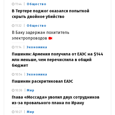
Общество
11:44
В Тертере поджог оказался попыткой
скрыть двойное убийство
Общество
11:32
В Баку задержан похититель
электропроводов
Экономика
11:14
Пашинян: Армения получила от ЕАЭС на $144
млн меньше, чем перечислила в общий
бюджет
Экономика
10:54
Пашинян раскритиковал ЕАЭС
Мир
10:36
Глава «Моссада» уволил двух сотрудников
из-за провального плана по Ирану
Мир
10:27