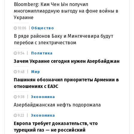
Bloomberg: Ким Чен Ын получил
многомиллиардную выгоду на фоне войны в
Украине
Общество
10:06
В ряде районов Баку и Мингячевира будут
перебои с электричеством
Политика
9:54
Зачем Украине сегодня нужен Азербайджан
Мир
9:48
Пашинян обозначил приоритеты Армении в
отношениях с ЕАЭС
Экономика
9:38
Азербайджанская нефть подорожала
Экономика
9:22
Европа требует доказательств, что
турецкий газ — не российский