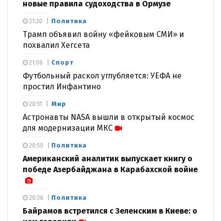
новые правила судоходства в Ормузе
Политика
21:20
Трамп объявил войну «фейковым СМИ» и
похвалил Хегсета
Спорт
21:06
Футбольный раскол углубляется: УЕФА не
простил Инфантино
Мир
20:51
Астронавты NASA вышли в открытый космос
для модернизации МКС
Политика
20:50
Американский аналитик выпускает книгу о
победе Азербайджана в Карабахской войне
Политика
20:36
Байрамов встретился с Зеленским в Киеве: о