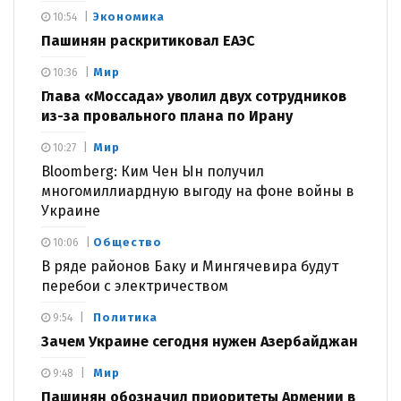
Экономика
10:54
Пашинян раскритиковал ЕАЭС
Мир
10:36
Глава «Моссада» уволил двух сотрудников
из-за провального плана по Ирану
Мир
10:27
Bloomberg: Ким Чен Ын получил
многомиллиардную выгоду на фоне войны в
Украине
Общество
10:06
В ряде районов Баку и Мингячевира будут
перебои с электричеством
Политика
9:54
Зачем Украине сегодня нужен Азербайджан
Мир
9:48
Пашинян обозначил приоритеты Армении в