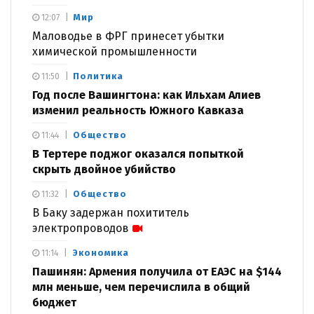
Мир
12:07
Маловодье в ФРГ принесет убытки
химической промышленности
Политика
11:50
Год после Вашингтона: как Ильхам Алиев
изменил реальность Южного Кавказа
Общество
11:44
В Тертере поджог оказался попыткой
скрыть двойное убийство
Общество
11:32
В Баку задержан похититель
электропроводов
Экономика
11:14
Пашинян: Армения получила от ЕАЭС на $144
млн меньше, чем перечислила в общий
бюджет