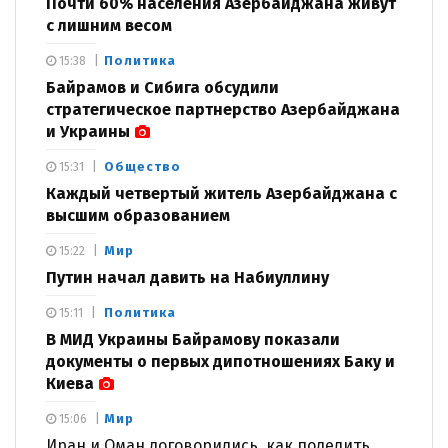
Почти 60% населения Азербайджана живут
с лишним весом
Политика
15:38
Байрамов и Сибига обсудили
стратегическое партнерство Азербайджана
и Украины
Общество
15:31
Каждый четвертый житель Азербайджана с
высшим образованием
Мир
15:22
Путин начал давить на Набиуллину
Политика
15:11
В МИД Украины Байрамову показали
документы о первых дипотношениях Баку и
Киева
Мир
15:06
Иран и Оман договорились, как поделить