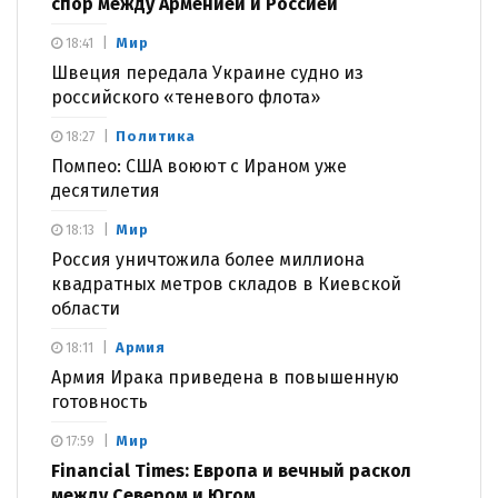
спор между Арменией и Россией
Мир
18:41
Швеция передала Украине судно из
российского «теневого флота»
Политика
18:27
Помпео: США воюют с Ираном уже
десятилетия
Мир
18:13
Россия уничтожила более миллиона
квадратных метров складов в Киевской
области
Армия
18:11
Армия Ирака приведена в повышенную
готовность
Мир
17:59
Financial Times: Европа и вечный раскол
между Севером и Югом