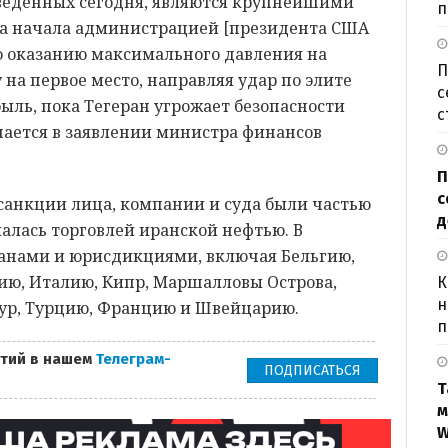
введенных сегодня, являются крупнейшими
п
та начала администрацией [президента США
 оказанию максимального давления на
П
 на первое место, направляя удар по элите
с
ыль, пока Тегеран угрожает безопасности
с
ается в заявлении министра финансов
П
с
санкции лица, компании и суда были частью
д
малась торговлей иранской нефтью. В
транами и юрисдикциями, включая Бельгию,
ию, Италию, Кипр, Маршалловы Острова,
К
н
ур, Турцию, Францию и Швейцарию.
п
тий в нашем
Телеграм-
ПОДПИСАТЬСЯ
Т
м
W