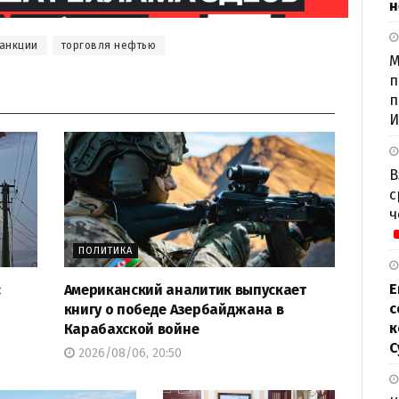
н
анкции
торговля нефтью
М
п
п
И
В
с
ч
ПОЛИТИКА
Е
:
Американский аналитик выпускает
с
книгу о победе Азербайджана в
к
Карабахской войне
С
2026/08/06, 20:50