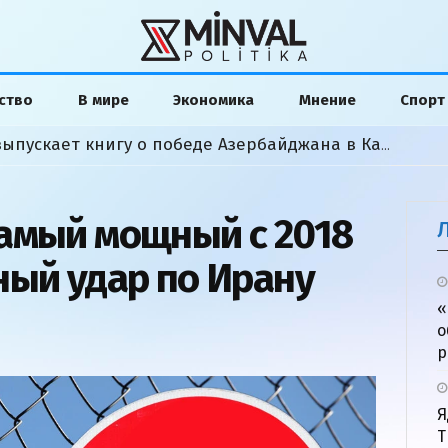
ство
В мире
Экономика
Мнение
Спорт
Американский аналитик выпускает книгу о победе Азербайджана в Карабахской войне
амый мощный с 2018
ный удар по Ирану
«
о
р
Я
Т