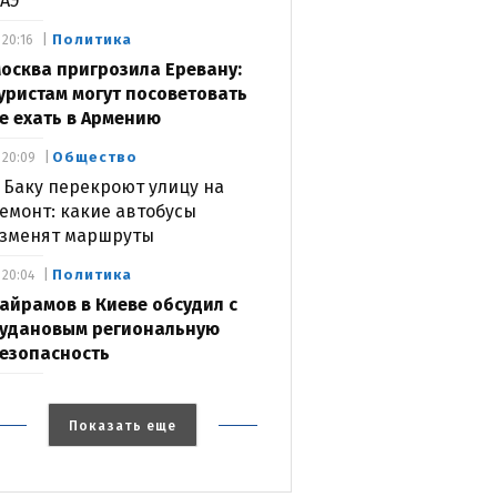
АЭ
Политика
20:16
осква пригрозила Еревану:
уристам могут посоветовать
е ехать в Армению
Общество
20:09
 Баку перекроют улицу на
емонт: какие автобусы
зменят маршруты
Политика
20:04
айрамов в Киеве обсудил с
удановым региональную
езопасность
Показать еще