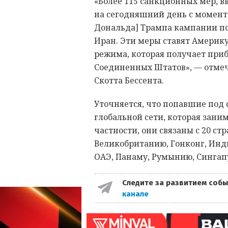
«Более 115 санкционных мер, 
на сегодняшний день с момен
Дональда] Трампа кампании по
Иран. Эти меры ставят Америку
режима, которая получает приб
Соединенных Штатов», — отмеч
Скотта Бессента.
Уточняется, что попавшие под 
глобальной сети, которая зани
частности, они связаны с 20 с
Великобританию, Гонконг, Инд
ОАЭ, Панаму, Румынию, Сингап
Следите за развитием собы
канале