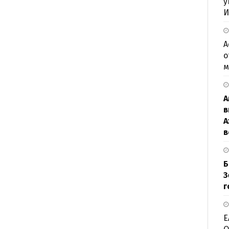
у
И
А
о
м
А
в
А
в
Б
З
г
Е