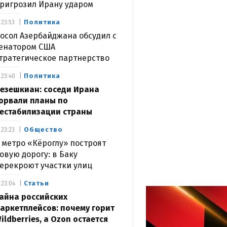
ригрозил Ирану ударом
Политика
23:53
осол Азербайджана обсудил с
енатором США
тратегическое партнерство
Политика
23:40
езешкиан: соседи Ирана
орвали планы по
естабилизации страны
Общество
23:23
 метро «Кёроглу» построят
овую дорогу: в Баку
ерекроют участки улиц
Статьи
23:04
айна российских
аркетплейсов: почему горит
ildberries, а Ozon остается