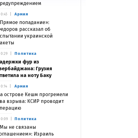
редупреждением
Армия
0:45
Прямое попадание»:
едоров рассказал об
спытании украинской
акеты
Политика
0:29
адержки фур из
зербайджана: Грузия
тветила на ноту Баку
Армия
0:14
а острове Кешм прогремели
ва взрыва: КСИР проводит
перацию
Политика
0:09
Мы не связаны
оглашением»: Израиль