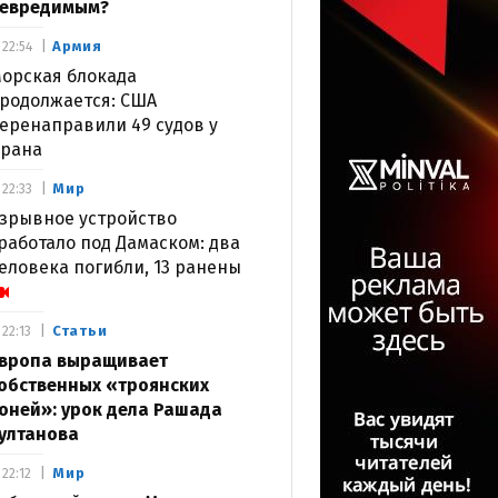
евредимым?
Армия
22:54
орская блокада
родолжается: США
еренаправили 49 судов у
рана
Мир
22:33
зрывное устройство
работало под Дамаском: два
еловека погибли, 13 ранены
Статьи
22:13
вропа выращивает
обственных «троянских
оней»: урок дела Рашада
ултанова
Мир
22:12