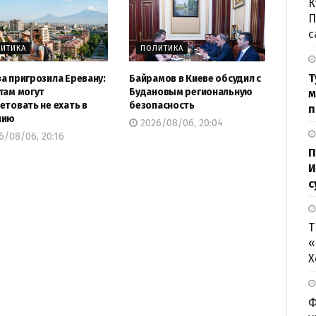
К
П
с
ИТИКА
ПОЛИТИКА
Т
а пригрозила Еревану:
Байрамов в Киеве обсудил с
там могут
Будановым региональную
м
етовать не ехать в
безопасность
п
нию
2026/08/06, 20:04
6/08/06, 20:16
П
И
с
Т
«
Х
Ф