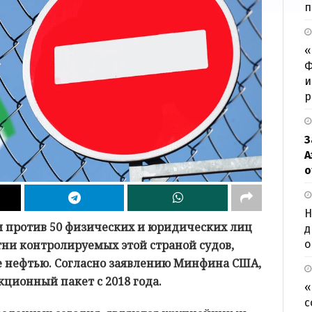
п
«
Ф
и
р
З
А
о
Н
 против 50 физических и юридических лиц
д
о
отни контролируемых этой страной судов,
ле нефтью. Согласно заявлению Минфина США,
ционный пакет с 2018 года.
«
с