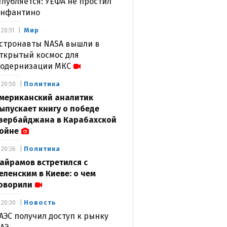
глубляется: УЕФА не простил
нфантино
Мир
20:51
стронавты NASA вышли в
ткрытый космос для
одернизации МКС
Политика
20:50
мериканский аналитик
ыпускает книгу о победе
зербайджана в Карабахской
ойне
Политика
20:36
айрамов встретился с
еленским в Киеве: о чем
оворили
Новость
20:30
АЭС получил доступ к рынку