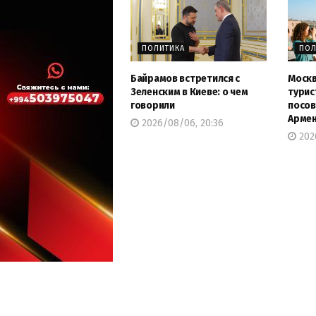
ПОЛИТИКА
ПОЛ
Байрамов встретился с
Москв
Зеленским в Киеве: о чем
турис
говорили
посов
Арме
2026/08/06, 20:36
202