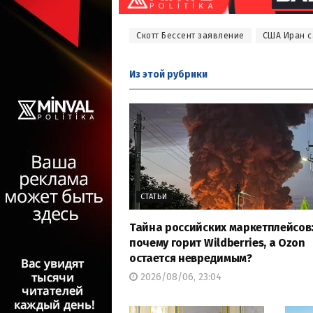
Скотт Бессент заявление
США Иран с
Из этой
рубрики
СТАТЬИ
Тайна российских маркетплейсов
почему горит Wildberries, а Ozon
остается невредимым?
2026/08/06, 23:04