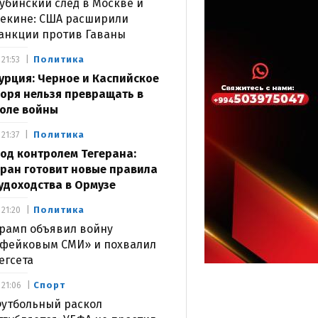
убинский след в Москве и
екине: США расширили
анкции против Гаваны
Политика
21:53
урция: Черное и Каспийское
оря нельзя превращать в
оле войны
Политика
21:37
од контролем Тегерана:
ран готовит новые правила
удоходства в Ормузе
Политика
21:20
рамп объявил войну
фейковым СМИ» и похвалил
егсета
Спорт
21:06
утбольный раскол