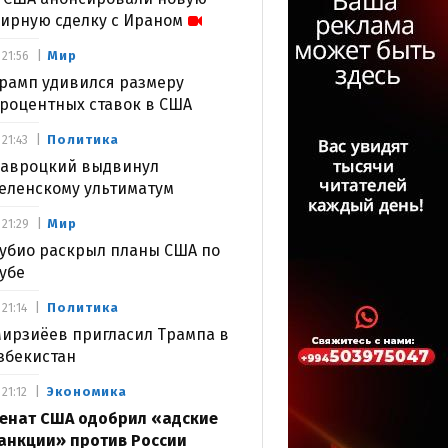
ирную сделку с Ираном
Мир
21:56
рамп удивился размеру
роцентных ставок в США
Политика
21:43
авроцкий выдвинул
еленскому ультиматум
Мир
21:29
убио раскрыл планы США по
убе
Политика
21:14
ирзиёев пригласил Трампа в
збекистан
Экономика
21:12
енат США одобрил «адские
анкции» против России