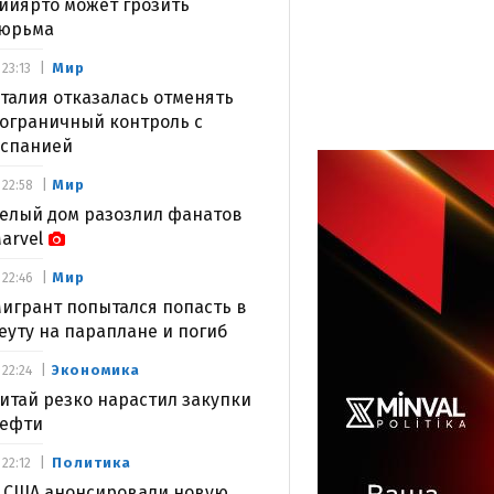
ийярто может грозить
юрьма
Мир
23:13
талия отказалась отменять
ограничный контроль с
спанией
Мир
22:58
елый дом разозлил фанатов
arvel
Мир
22:46
игрант попытался попасть в
еуту на параплане и погиб
Экономика
22:24
итай резко нарастил закупки
ефти
Политика
22:12
 США анонсировали новую