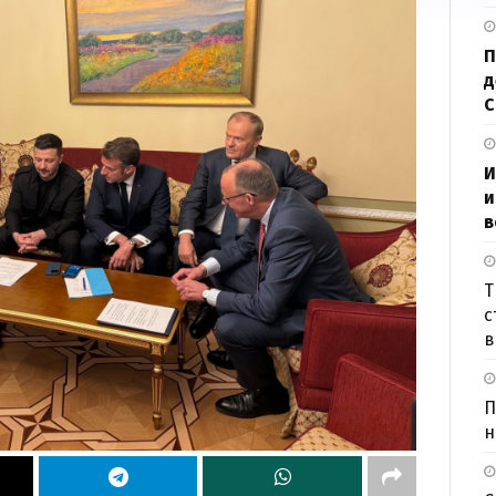
П
д
И
и
в
Т
с
в
П
н