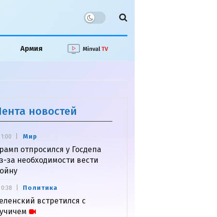
Армия
Лента новостей
Мир
1:00
рамп отпросился у Госдепа
з-за необходимости вести
ойну
Политика
0:38
еленский встретился с
учичем