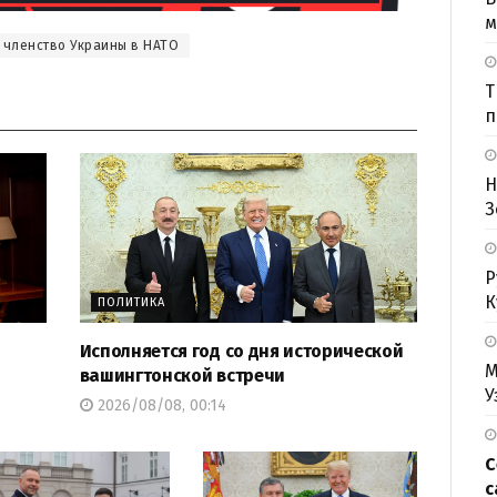
м
членство Украины в НАТО
Т
п
Н
З
Р
К
ПОЛИТИКА
Исполняется год со дня исторической
М
вашингтонской встречи
У
2026/08/08, 00:14
С
с