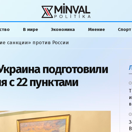
ство
В мире
Экономика
Мнение
Спорт
ие санкции» против России
 Украина подготовили
я с 22 пунктами
Т
и
в
З
В