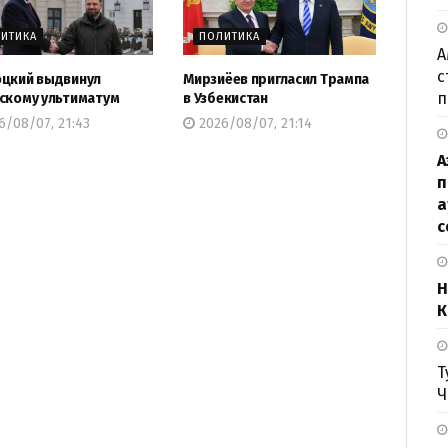
ИТИКА
ПОЛИТИКА
А
с
цкий выдвинул
Мирзиёев пригласил Трампа
п
скому ультиматум
в Узбекистан
/08/07, 21:43
2026/08/07, 21:14
А
п
а
с
Н
К
Т
Ч