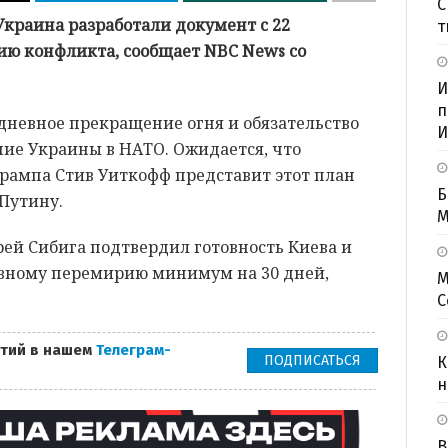
С
краина разработали документ с 22
т
ю конфликта, сообщает NBC News со
И
п
дневное прекращение огня и обязательство
И
ие Украины в НАТО. Ожидается, что
рампа Стив Уиткофф представит этот план
Б
Путину.
M
ей Сибига подтвердил готовность Киева и
овному перемирию минимум на 30 дней,
М
С
тий в нашем
Телеграм-
ПОДПИСАТЬСЯ
К
н
В