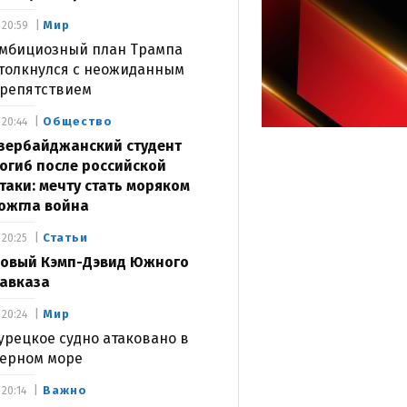
Мир
20:59
мбициозный план Трампа
толкнулся с неожиданным
репятствием
Общество
20:44
зербайджанский студент
огиб после российской
таки: мечту стать моряком
ожгла война
Статьи
20:25
овый Кэмп-Дэвид Южного
авказа
Мир
20:24
урецкое судно атаковано в
ерном море
Важно
20:14