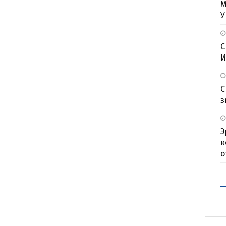
М
У
С
И
С
з
Э
к
о