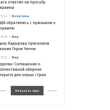
аск ответил на просьбу
краины
Политика
19:44
ША обратились с призывом к
зраилю
Мир
19:28
ыну Кадырова присвоили
вание Героя Чечни
Мир
19:12
рдоган: Соглашение о
оллективной обороне
ткрыто для новых стран
Показать еще