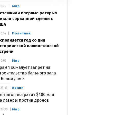
Мир
0:29
езешкиан впервые раскрыл
етали сорванной сделки с
США
Политика
0:14
сполняется год со дня
сторической вашингтонской
стречи
Мир
0:02
рамп обжалует запрет на
троительство бального зала
 Белом доме
Армия
23:43
ентагон потратит $400 млн
а лазеры против дронов
Мир
23:30