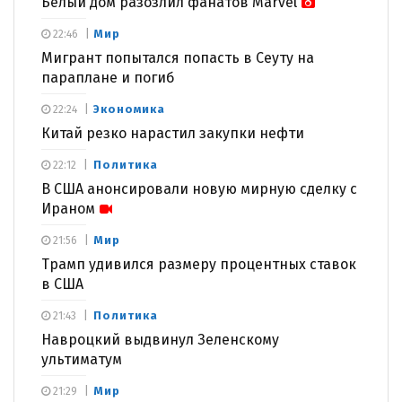
Белый дом разозлил фанатов Marvel
Мир
22:46
Мигрант попытался попасть в Сеуту на
параплане и погиб
Экономика
22:24
Китай резко нарастил закупки нефти
Политика
22:12
В США анонсировали новую мирную сделку с
Ираном
Мир
21:56
Трамп удивился размеру процентных ставок
в США
Политика
21:43
Навроцкий выдвинул Зеленскому
ультиматум
Мир
21:29