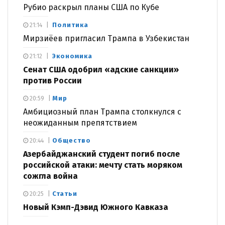
Рубио раскрыл планы США по Кубе
Политика
21:14
Мирзиёев пригласил Трампа в Узбекистан
Экономика
21:12
Сенат США одобрил «адские санкции»
против России
Мир
20:59
Амбициозный план Трампа столкнулся с
неожиданным препятствием
Общество
20:44
Азербайджанский студент погиб после
российской атаки: мечту стать моряком
сожгла война
Статьи
20:25
Новый Кэмп-Дэвид Южного Кавказа