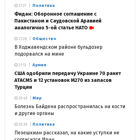
Политика
21:37
Фидан: Оборонное соглашение с
Пакистаном и Саудовской Аравией
аналогично 5-ой статье НАТО
Общество
21:28
В Ходжавендском районе бульдозер
подорвался на мине
Армия
21:13
США одобрили передачу Украине 70 ракет
ATACMS и 12 установок M270 из запасов
Турции
Мир
20:49
Болезнь Байдена распространилась на кости
и другие органы
Политика
20:30
Пезешкиан рассказал, на какие уступки не
согласится Иран