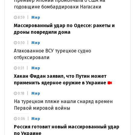
Премьер Японии промолчала о США на
годовщине бомбардировки Нагасаки
Мир
8:59
Массированный удар по Одессе: ракеты и
дроны повредили дома
Мир
0:50
Атакованное ВСУ турецкое судно
отбуксировали
Мир
0:31
Хакан Фидан заявил, что Путин может
применить ядерное оружие в Украине
Мир
0:18
На турецком пляже нашли снаряд времен
Первой мировой войны
Мир
0:06
Россия готовит новый массированный удар
по Украине