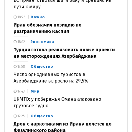
ЕС приветствовал шаги Баку и Еревана на
пути к миру
Важно
18:26
Иран обозначил позицию по
разграничению Каспия
Экономика
18:12
Турция готова реализовать новые проекты
на месторождениях Азербайджана
Общество
17:58
Число однодневных туристов в
Азербайджане выросло на 29,5%
Мир
17:43
UKMTO: у побережья Омана атаковано
грузовое судно
Общество
17:25
Дрон с наркотиками из Ирана долетел до
Физулинского района