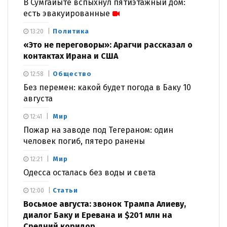
В Сумгайыте вспыхнул пятиэтажный дом:
есть эвакуированные
Политика
13:20
«Это не переговоры»: Арагчи рассказал о
контактах Ирана и США
Общество
12:58
Без перемен: какой будет погода в Баку 10
августа
Мир
12:41
Пожар на заводе под Тегераном: один
человек погиб, пятеро ранены
Мир
12:21
Одесса осталась без воды и света
Статьи
12:00
Восьмое августа: звонок Трампа Алиеву,
диалог Баку и Еревана и $201 млн на
Средний коридор