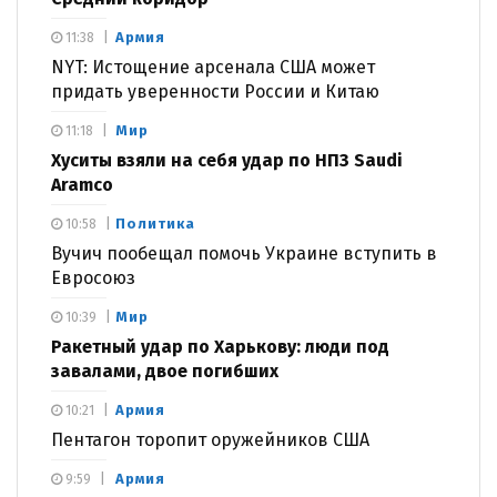
Армия
11:38
NYT: Истощение арсенала США может
придать уверенности России и Китаю
Мир
11:18
Хуситы взяли на себя удар по НПЗ Saudi
Aramco
Политика
10:58
Вучич пообещал помочь Украине вступить в
Евросоюз
Мир
10:39
Ракетный удар по Харькову: люди под
завалами, двое погибших
Армия
10:21
Пентагон торопит оружейников США
Армия
9:59