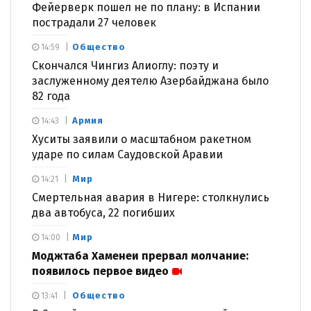
Фейерверк пошел не по плану: в Испании
пострадали 27 человек
Общество
14:59
Скончался Чингиз Алиоглу: поэту и
заслуженному деятелю Азербайджана было
82 года
Армия
14:43
Хуситы заявили о масштабном ракетном
ударе по силам Саудовской Аравии
Мир
14:21
Смертельная авария в Нигере: столкнулись
два автобуса, 22 погибших
Мир
14:00
Моджтаба Хаменеи прервал молчание:
появилось первое видео
Общество
13:41