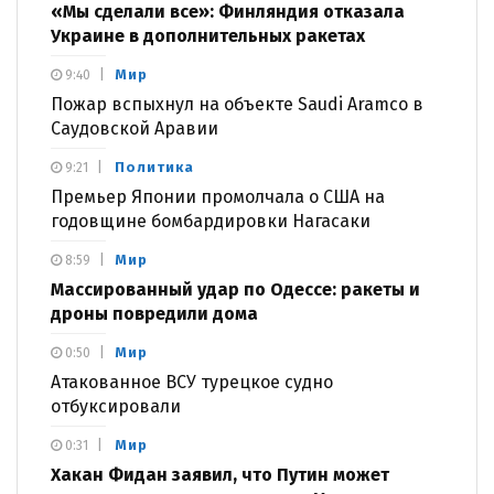
«Мы сделали все»: Финляндия отказала
Украине в дополнительных ракетах
Мир
9:40
Пожар вспыхнул на объекте Saudi Aramco в
Саудовской Аравии
Политика
9:21
Премьер Японии промолчала о США на
годовщине бомбардировки Нагасаки
Мир
8:59
Массированный удар по Одессе: ракеты и
дроны повредили дома
Мир
0:50
Атакованное ВСУ турецкое судно
отбуксировали
Мир
0:31
Хакан Фидан заявил, что Путин может