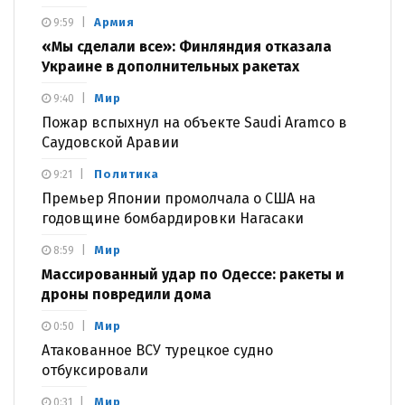
Армия
9:59
«Мы сделали все»: Финляндия отказала
Украине в дополнительных ракетах
Мир
9:40
Пожар вспыхнул на объекте Saudi Aramco в
Саудовской Аравии
Политика
9:21
Премьер Японии промолчала о США на
годовщине бомбардировки Нагасаки
Мир
8:59
Массированный удар по Одессе: ракеты и
дроны повредили дома
Мир
0:50
Атакованное ВСУ турецкое судно
отбуксировали
Мир
0:31