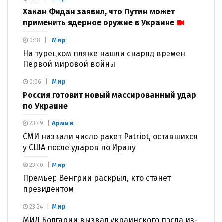
Хакан Фидан заявил, что Путин может
применить ядерное оружие в Украине
Мир
0:18
На турецком пляже нашли снаряд времен
Первой мировой войны
Мир
0:06
Россия готовит новый массированный удар
по Украине
Армия
23:49
СМИ назвали число ракет Patriot, оставшихся
у США после ударов по Ирану
Мир
23:40
Премьер Венгрии раскрыл, кто станет
президентом
Мир
23:24
МИД Болгарии вызвал украинского посла из-