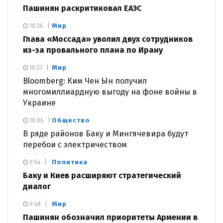
Пашинян раскритиковал ЕАЭС
Мир
10:36
Глава «Моссада» уволил двух сотрудников
из-за провального плана по Ирану
Мир
10:27
Bloomberg: Ким Чен Ын получил
многомиллиардную выгоду на фоне войны в
Украине
Общество
10:06
В ряде районов Баку и Мингячевира будут
перебои с электричеством
Политика
9:54
Баку и Киев расширяют стратегический
диалог
Мир
9:48
Пашинян обозначил приоритеты Армении в