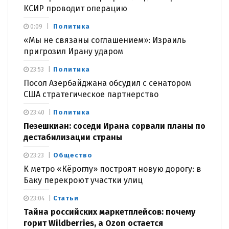
КСИР проводит операцию
Политика
0:09
«Мы не связаны соглашением»: Израиль
пригрозил Ирану ударом
Политика
23:53
Посол Азербайджана обсудил с сенатором
США стратегическое партнерство
Политика
23:40
Пезешкиан: соседи Ирана сорвали планы по
дестабилизации страны
Общество
23:23
К метро «Кёроглу» построят новую дорогу: в
Баку перекроют участки улиц
Статьи
23:04
Тайна российских маркетплейсов: почему
горит Wildberries, а Ozon остается