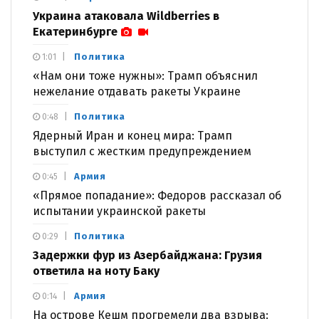
Украина атаковала Wildberries в
Екатеринбурге
Политика
1:01
«Нам они тоже нужны»: Трамп объяснил
нежелание отдавать ракеты Украине
Политика
0:48
Ядерный Иран и конец мира: Трамп
выступил с жестким предупреждением
Армия
0:45
«Прямое попадание»: Федоров рассказал об
испытании украинской ракеты
Политика
0:29
Задержки фур из Азербайджана: Грузия
ответила на ноту Баку
Армия
0:14
На острове Кешм прогремели два взрыва: