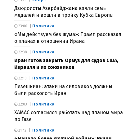
Дзюдоисты Азербайджана взяли семь
медалей и вошли в тройку Кубка Европы
Политика
23:00
«Мы действуем без шума»: Трамп рассказал
о планах в отношении Ирана
Политика
22:38
Иран готов закрыть Ормуз для судов США,
Израиля и их союзников
Политика
22:18
Пезешкиан: атаки на силовиков должны
были расколоть Иран
Политика
22:03
ХАМАС согласился работать над планом мира
по Газе
Политика
21:42
«Начало более крупной войны»: Вучич