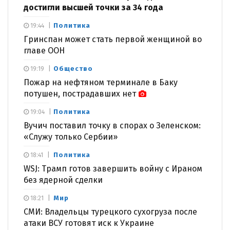
достигли высшей точки за 34 года
Политика
19:44
Гринспан может стать первой женщиной во
главе ООН
Общество
19:19
Пожар на нефтяном терминале в Баку
потушен, пострадавших нет
Политика
19:04
Вучич поставил точку в спорах о Зеленском:
«Служу только Сербии»
Политика
18:41
WSJ: Трамп готов завершить войну с Ираном
без ядерной сделки
Мир
18:21
СМИ: Владельцы турецкого сухогруза после
атаки ВСУ готовят иск к Украине