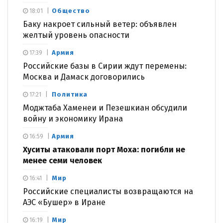
Общество
18:01
Баку накроет сильный ветер: объявлен
желтый уровень опасности
Армия
17:39
Российские базы в Сирии ждут перемены:
Москва и Дамаск договорились
Политика
17:21
Моджтаба Хаменеи и Пезешкиан обсудили
войну и экономику Ирана
Армия
16:59
Хуситы атаковали порт Моха: погибли не
менее семи человек
Мир
16:41
Российские специалисты возвращаются на
АЭС «Бушер» в Иране
Мир
16:19