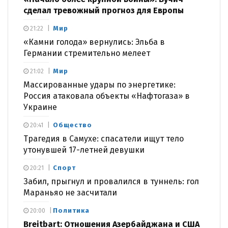
сделал тревожный прогноз для Европы
Мир
21:22
«Камни голода» вернулись: Эльба в
Германии стремительно мелеет
Мир
21:02
Массированные удары по энергетике:
Россия атаковала объекты «Нафтогаза» в
Украине
Общество
20:41
Трагедия в Самухе: спасатели ищут тело
утонувшей 17-летней девушки
Спорт
20:21
Забил, прыгнул и провалился в туннель: гол
Мараньяо не засчитали
Политика
20:00
Breitbart: Отношения Азербайджана и США